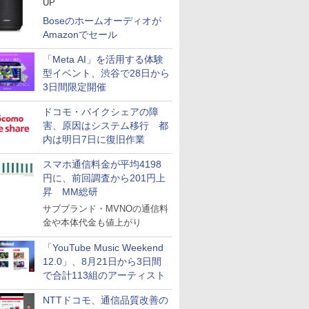
UP
Boseのホームオーディオが
Amazonでセール
「Meta AI」を活用する体験
型イベント、渋谷で28日から
3日間限定開催
ドコモ・バイクシェアの障
害、原因はシステム移行 都
内は明日7日に復旧作業
スマホ通信料金が平均4198
円に、前回調査から201円上
昇 MM総研
サブブランド・MVNOの通信料
金や本体代金も値上がり
「YouTube Music Weekend
12.0」、8月21日から3日間
で合計113組のアーティスト
NTTドコモ、通信品質改善の