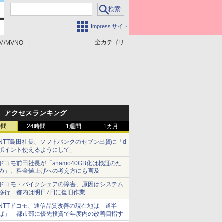
Impress サイト
全カテゴリ
M/MVNO
アクセスランキング
時間
24時間
1週間
1カ月
NTT島田社長、ソフトバンクのセブン出資に「d
ポイント使えるようにして」
ドコモ前田社長が「ahamo40GB化は検証のた
め」、料金値上げへの考え方にも言及
ドコモ・バイクシェアの障害、原因はシステム
移行 都内は明日7日に復旧作業
NTTドコモ、通信品質改善の現在地は「道半
ば」 都市部に優先投資で年度内の改善目指す