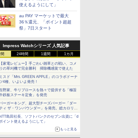
使えるようにして」
au PAY マーケットで最大
36％還元、「ポイント超超
祭」7日スタート
Impress Watchシリーズ 人気記事
時間
24時間
1週間
1カ月
【家電レビュー】手ごわい雑草との戦い、コメ
リの草刈機で完全勝利 掃除機感覚で使えた
ミスド「Mrs. GREEN APPLE」のコラボドーナ
ツ4種、いよいよ発売！
吉野家、牛リブロースを熱々で提供する「極旨
牛鉄板ステーキ定食」を発売
バーガーキング、超大型チーズバーガー「ダー
ティ ザ・ワンパウンダー」を発売。総カロリー
約1656kcal、総重量約527g！
NTT島田社長、ソフトバンクのセブン出資に「d
ポイント使えるようにして」
もっと見る