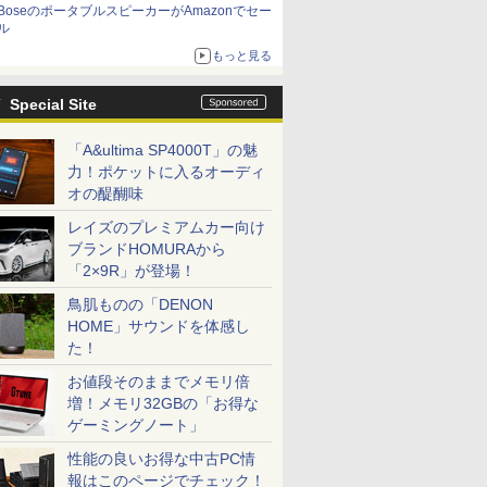
BoseのポータブルスピーカーがAmazonでセー
ル
もっと見る
Special Site
「A&ultima SP4000T」の魅
力！ポケットに入るオーディ
オの醍醐味
レイズのプレミアムカー向け
ブランドHOMURAから
「2×9R」が登場！
鳥肌ものの「DENON
HOME」サウンドを体感し
た！
お値段そのままでメモリ倍
増！メモリ32GBの「お得な
ゲーミングノート」
性能の良いお得な中古PC情
報はこのページでチェック！