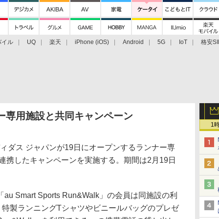
バイル
UQ
楽天
iPhone (iOS)
Android
5G
IoT
格安SI
アクセサリー
業界動向
法人向け
最新技術/その他
ナー専用施設と共同キャンペーン
1
ィダス ジャパンが19日にオープンするランナー専
E」と連携したキャンペーンを実施する。期間は2月19日
mart Sports Run&Walk」の会員は同施設の利
、特製ランニングTシャツやビニールバッグのプレゼ