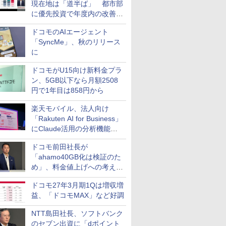
現在地は「道半ば」 都市部
に優先投資で年度内の改善目
指す
ドコモのAIエージェント
「SyncMe」、秋のリリース
に
ドコモがU15向け新料金プラ
ン、5GB以下なら月額2508
円で1年目は858円から
楽天モバイル、法人向け
「Rakuten AI for Business」
にClaude活用の分析機能な
どを追加
ドコモ前田社長が
「ahamo40GB化は検証のた
め」、料金値上げへの考え方
にも言及
ドコモ27年3月期1Qは増収増
益、「ドコモMAX」など好調
NTT島田社長、ソフトバンク
のセブン出資に「dポイント