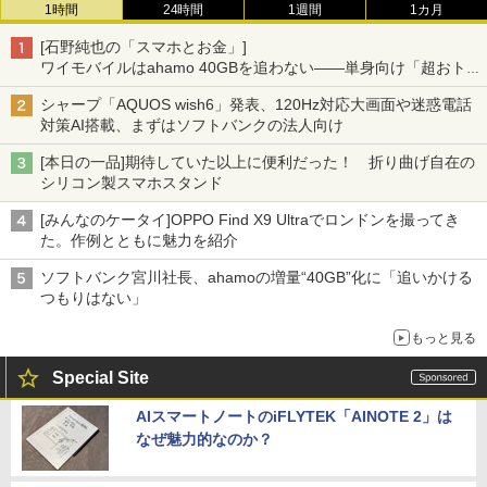
1時間
24時間
1週間
1カ月
[石野純也の「スマホとお金」]
ワイモバイルはahamo 40GBを追わない――単身向け「超おトク
割」の安さと1年限定の注意点
シャープ「AQUOS wish6」発表、120Hz対応大画面や迷惑電話
対策AI搭載、まずはソフトバンクの法人向け
[本日の一品]期待していた以上に便利だった！ 折り曲げ自在の
シリコン製スマホスタンド
[みんなのケータイ]OPPO Find X9 Ultraでロンドンを撮ってき
た。作例とともに魅力を紹介
ソフトバンク宮川社長、ahamoの増量“40GB”化に「追いかける
つもりはない」
もっと見る
Special Site
AIスマートノートのiFLYTEK「AINOTE 2」は
なぜ魅力的なのか？