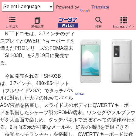
Powered by
Translate
ドコモ、QWERTYキー搭載「SH-03B」を2月19日発売
カテゴリ
過去記事
検索
Impressサイト
NTTドコモは、3.7インチのディ
スプレイとQWERTYキーボードを
備えたPROシリーズのFOMA端末
「SH-03B」を2月19日に発売す
る。
今回発売される「SH-03B」
は、3.7インチ、480×854ドット
（フルワイドVGA）でタッチパネ
SH-03B
ルに対応した大型のNewモバイル
ASV液晶を搭載し、スライド式のボディにQWERTYキーボー
ドを装備したシャープ製のFOMA端末。ワンセグやフルブラウ
ザを大画面で楽しめ、タッチパネルでほぼすべての操作が行え
る。2画面表示が可能なメールや、好みの機能を登録できる
「待受タッチランチャ」を搭載し、QWERTYキーボードは数