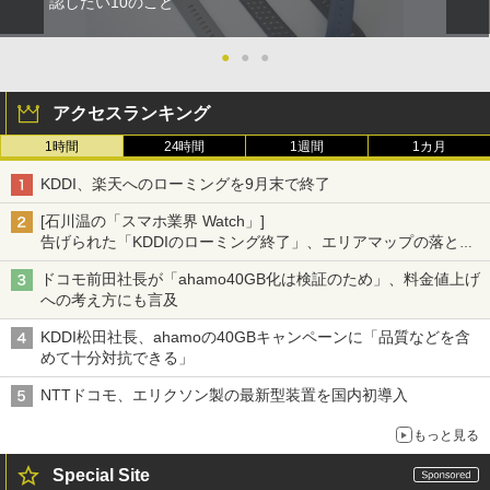
認したい10のこと
●
●
●
アクセスランキング
1時間
24時間
1週間
1カ月
KDDI、楽天へのローミングを9月末で終了
[石川温の「スマホ業界 Watch」]
告げられた「KDDIのローミング終了」、エリアマップの落とし
穴と楽天モバイルの課題
ドコモ前田社長が「ahamo40GB化は検証のため」、料金値上げ
への考え方にも言及
KDDI松田社長、ahamoの40GBキャンペーンに「品質などを含
めて十分対抗できる」
NTTドコモ、エリクソン製の最新型装置を国内初導入
もっと見る
Special Site