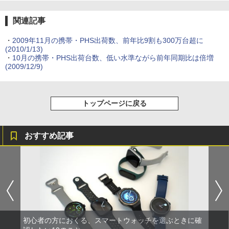
関連記事
・
2009年11月の携帯・PHS出荷数、前年比9割も300万台超に
(2010/1/13)
・
10月の携帯・PHS出荷台数、低い水準ながら前年同期比は倍増
(2009/12/9)
トップページに戻る
おすすめ記事
初心者の方におくる、スマートウォッチを選ぶときに確