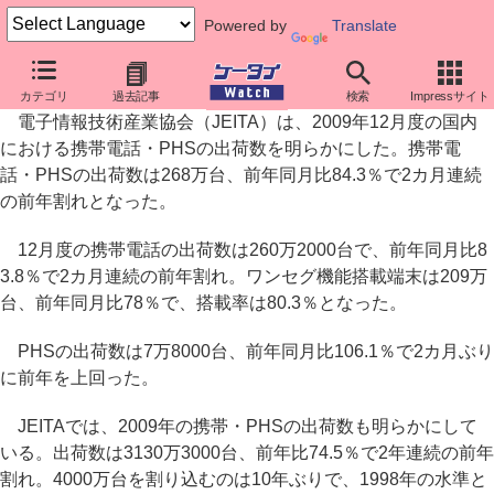
Powered by
Translate
2009年の携帯・PHS出荷、2年連続の前年割れに
カテゴリ
過去記事
検索
Impressサイト
電子情報技術産業協会（JEITA）は、2009年12月度の国内
における携帯電話・PHSの出荷数を明らかにした。携帯電
話・PHSの出荷数は268万台、前年同月比84.3％で2カ月連続
の前年割れとなった。
12月度の携帯電話の出荷数は260万2000台で、前年同月比8
3.8％で2カ月連続の前年割れ。ワンセグ機能搭載端末は209万
台、前年同月比78％で、搭載率は80.3％となった。
PHSの出荷数は7万8000台、前年同月比106.1％で2カ月ぶり
に前年を上回った。
JEITAでは、2009年の携帯・PHSの出荷数も明らかにして
いる。出荷数は3130万3000台、前年比74.5％で2年連続の前年
割れ。4000万台を割り込むのは10年ぶりで、1998年の水準と