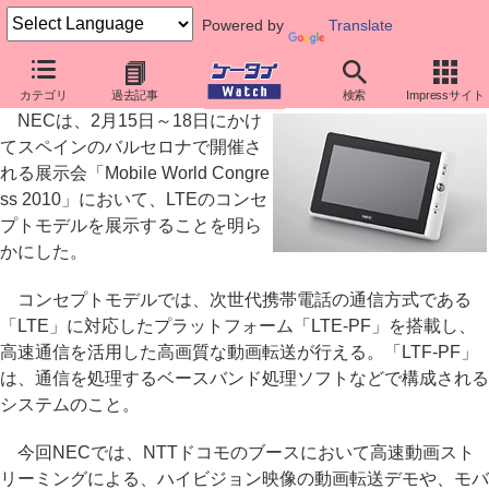
Powered by
Translate
NEC、LTEのコンセプトモデルをスペインで展示
カテゴリ
過去記事
検索
Impressサイト
NECは、2月15日～18日にかけ
てスペインのバルセロナで開催さ
れる展示会「Mobile World Congre
ss 2010」において、LTEのコンセ
プトモデルを展示することを明ら
かにした。
コンセプトモデルでは、次世代携帯電話の通信方式である
「LTE」に対応したプラットフォーム「LTE-PF」を搭載し、
高速通信を活用した高画質な動画転送が行える。「LTF-PF」
は、通信を処理するベースバンド処理ソフトなどで構成される
システムのこと。
今回NECでは、NTTドコモのブースにおいて高速動画スト
リーミングによる、ハイビジョン映像の動画転送デモや、モバ