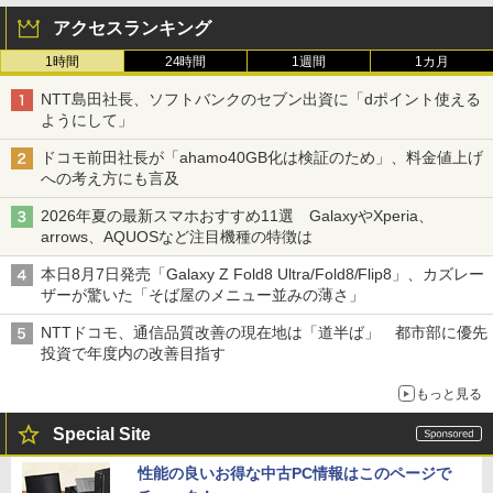
アクセスランキング
1時間
24時間
1週間
1カ月
NTT島田社長、ソフトバンクのセブン出資に「dポイント使える
ようにして」
ドコモ前田社長が「ahamo40GB化は検証のため」、料金値上げ
への考え方にも言及
2026年夏の最新スマホおすすめ11選 GalaxyやXperia、
arrows、AQUOSなど注目機種の特徴は
本日8月7日発売「Galaxy Z Fold8 Ultra/Fold8/Flip8」、カズレー
ザーが驚いた「そば屋のメニュー並みの薄さ」
NTTドコモ、通信品質改善の現在地は「道半ば」 都市部に優先
投資で年度内の改善目指す
もっと見る
Special Site
性能の良いお得な中古PC情報はこのページで