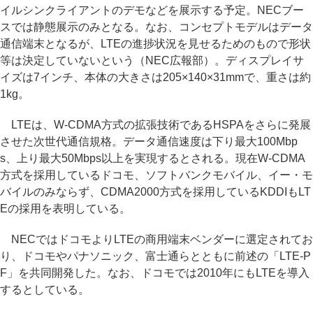
イルシンクライアントのデモなどを展示する予定。NECブー
スでは静態展示のみとなる。なお、コンセプトモデルはデータ
通信端末となるが、LTEの進捗状況を見せるためのもので形状
等は決定していないという（NEC広報部）。ディスプレイサ
イズは7インチ、本体の大きさは205×140×31mmで、重さは約
1kg。
LTEは、W-CDMA方式の拡張技術であるHSPAをさらに発展
させた次世代通信規格。データ通信速度は下り最大100Mbp
s、上り最大50Mbps以上を実現するとされる。現在W-CDMA
方式を採用しているドコモ、ソフトバンクモバイル、イー・モ
バイルのみならず、CDMA2000方式を採用しているKDDIもLT
Eの採用を表明している。
NECではドコモよりLTEの商用端末ベンダーに選定されてお
り、ドコモやパナソニック、富士通らとともに前述の「LTE-P
F」を共同開発した。なお、ドコモでは2010年にもLTEを導入
するとしている。