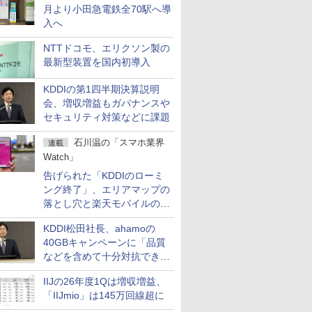
月より小田急電鉄全70駅へ導
入へ
NTTドコモ、エリクソン製の
最新型装置を国内初導入
KDDIの第1四半期決算説明
会、増収増益もガバナンスや
セキュリティ対策などに課題
石川温の「スマホ業界
連載
Watch」
告げられた「KDDIのローミ
ング終了」、エリアマップの
落とし穴と楽天モバイルの課
題
KDDI松田社長、ahamoの
40GBキャンペーンに「品質
などを含めて十分対抗でき
る」
IIJの26年度1Qは増収増益、
「IIJmio」は145万回線超に