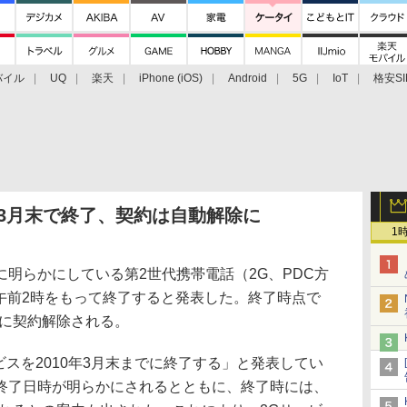
バイル
UQ
楽天
iPhone (iOS)
Android
5G
IoT
格安SI
アクセサリー
業界動向
法人向け
最新技術/その他
3月末で終了、契約は自動解除に
1
明らかにしている第2世代携帯電話（2G、PDC方
1日午前2時をもって終了すると発表した。終了時点で
的に契約解除される。
スを2010年3月末までに終了する」と発表してい
終了日時が明らかにされるとともに、終了時には、