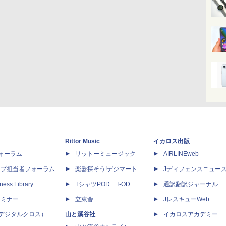
Rittor Music
イカロス出版
dフォーラム
リットーミュージック
AIRLINEweb
ップ担当者フォーラム
楽器探そう!デジマート
Jディフェンスニュー
ness Library
TシャツPOD T-OD
通訳翻訳ジャーナル
セミナー
立東舎
JレスキューWeb
 X（デジタルクロス）
山と溪谷社
イカロスアカデミー