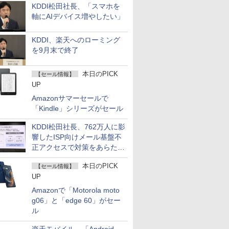
KDDI松田社長、「スマホを
軸にAIデバイス増やしたい」
KDDI、楽天へのローミング
を9月末で終了
本日のPICK
【セール情報】
UP
Amazonサマーセールで
「Kindle」シリーズがセール
KDDI松田社長、762万人に影
響したISP向けメール基盤不
正アクセスで対策をあらため
て説明
本日のPICK
【セール情報】
UP
Amazonで「Motorola moto
g06」と「edge 60」がセー
ル