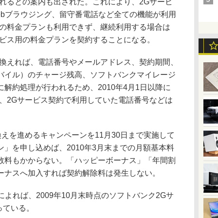
されるとの案内も出された。これにより、2Gサービ
ebブラウジング、留守番電話など全ての機能が利用
スの料金プランも利用できず、継続利用する場合は
ービス用の料金プランを契約することになる。
換えれば、電話番号やメールアドレス、契約期間、
バイル）のチャージ残高、ソフトバンクマイレージ
解約処理が行われるため、2010年4月1日以降に
も、2Gサービス契約で利用していた電話番号などは
えを進めるキャンペーンを11月30日まで実施して
」を申し込めば、2010年3月末までの月額基本料
数料もかからない。「ハッピーボーナス」「年間割
ーナスへ加入すれば契約解除料は発生しない。
よれば、2009年10月末時点のソフトバンク2Gサ
っている。