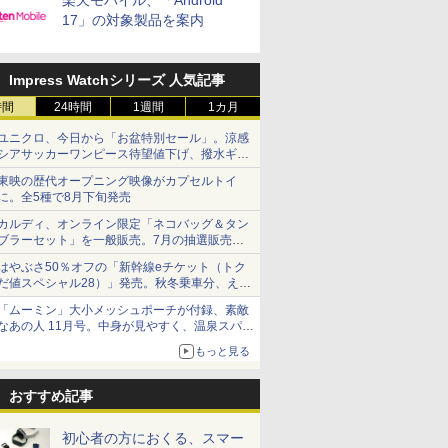
楽天モバイル、「Android
17」の対象製品を案内
Impress Watchシリーズ 人気記事
時間
24時間
1週間
1カ月
ユニクロ、今日から「お盆特別セール」。涼感
シアサッカーワンピース待望値下げ、撥水ギア
ショーツは1990円に
東映の歴代オープニング映像がカプセルトイ
に。全5種で8月下旬発売
カルディ、オンライン限定「ネコバッグ＆タン
ブラーセット」を一般販売。7月の抽選販売の
当選無効分
はやぶさ50％オフの「新幹線eチケット（トク
だ値スペシャル28）」発売。秋冬乗車分、えき
ねっと限定
「ムーミン」大小メッシュポーチが付録、素敵
なあの人 11月号。中身が見やすく、温泉スパに
も使える
もっと見る
おすすめ記事
初心者の方におくる、スマー