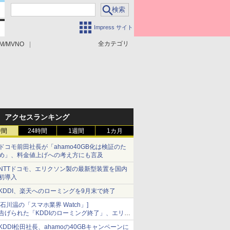
Impress サイト
全カテゴリ
M/MVNO
アクセスランキング
時間
24時間
1週間
1カ月
ドコモ前田社長が「ahamo40GB化は検証のた
め」、料金値上げへの考え方にも言及
NTTドコモ、エリクソン製の最新型装置を国内
初導入
KDDI、楽天へのローミングを9月末で終了
[石川温の「スマホ業界 Watch」]
告げられた「KDDIのローミング終了」、エリア
マップの落とし穴と楽天モバイルの課題
KDDI松田社長、ahamoの40GBキャンペーンに