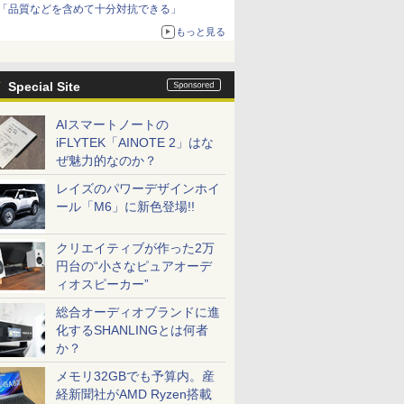
「品質などを含めて十分対抗できる」
もっと見る
Special Site
AIスマートノートの
iFLYTEK「AINOTE 2」はな
ぜ魅力的なのか？
レイズのパワーデザインホイ
ール「M6」に新色登場!!
クリエイティブが作った2万
円台の“小さなピュアオーデ
ィオスピーカー”
総合オーディオブランドに進
化するSHANLINGとは何者
か？
メモリ32GBでも予算内。産
経新聞社がAMD Ryzen搭載