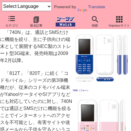
Powered by
Translate
通話とメールだけの子供向け端末「740N」
カテゴリ
過去記事
検索
Impressサイト
「740N」は、通話とSMSだけ
に機能を絞り、主に子供向けの端
末として展開するNEC製のストレ
ート型3G端末。発売時期は2009
年2月以降。
「812T」「820T」に続く「コ
ドモバイル」シリーズの第3弾機
種だが、従来のコドモバイル端末
740N（ブルー）
がYahoo!ケータイやS!アプリなど
にも対応していたのに対し、740N
では通話とSMSだけに機能を絞る
ことでインターネットへのアクセ
スを不可能とし、有害サイトや迷
惑メールから子供を守るというコ