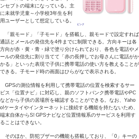
ンセプトの端末になっている。主
に未就学児童～小学校3年生を利
用ユーザーとして想定している。
ピンク
「親モード」「子モード」を搭載し、親モードで設定すれば
通話とメールの発信先を4件までに制限できる。方向キーは各
方向が赤・黄・青・緑で塗り分けられており、各色を電話やメ
ールの発信先に割り当てて「赤の長押しでお母さんに電話がか
かる」といった表現で子供に携帯電話の使い方を教えることが
できる。子モード時の画面はひらがなで表示される。
GPSの測位情報を利用して携帯電話の位置を検索するサー
ビス「位置ナビ」に対応し、親のソフトバンク携帯電話やPC
などから子供の居場所を確認することができる。なお、Yaho
o!ケータイやインターネットに接続する機能を持たないため、
端末自体からS! GPSナビなど位置情報系のサービスを利用す
ることはできない。
そのほか、防犯ブザーの機能も搭載しており、「0」キーの