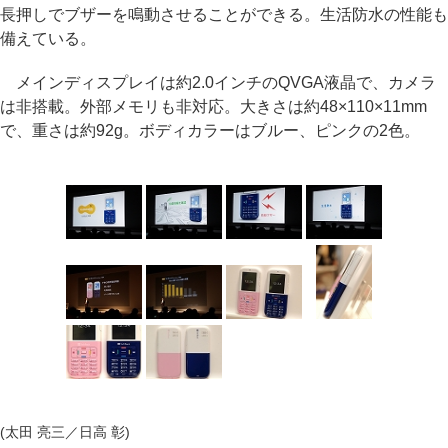
長押しでブザーを鳴動させることができる。生活防水の性能も
備えている。
メインディスプレイは約2.0インチのQVGA液晶で、カメラ
は非搭載。外部メモリも非対応。大きさは約48×110×11mm
で、重さは約92g。ボディカラーはブルー、ピンクの2色。
(太田 亮三／日高 彰)