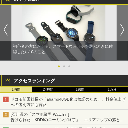
初心者の方におくる、スマートウォッチを選ぶときに確
認したい10のこと
●
●
●
アクセスランキング
1時間
24時間
1週間
1カ月
ドコモ前田社長が「ahamo40GB化は検証のため」、料金値上げ
への考え方にも言及
[石川温の「スマホ業界 Watch」]
告げられた「KDDIのローミング終了」、エリアマップの落とし
穴と楽天モバイルの課題