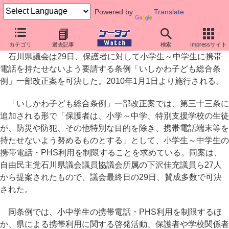
Powered by
Translate
「子供に携帯を持たせない」、石川県議会が条例可決
カテゴリ
過去記事
検索
Impressサイト
石川県議会は29日、保護者に対して小学生～中学生に携帯
電話を持たせないよう要請する条例「いしかわ子ども総合条
例」一部改正案を可決した。2010年1月1日より施行される。
「いしかわ子ども総合条例」一部改正案では、第三十三条に
追加される形で「保護者は、小学～中学、特別支援学校の生徒
が、防災や防犯、その他特別な目的を除き、携帯電話端末等を
持たせないよう努めるものとする」として、小学生～中学生の
携帯電話・PHS利用を制限することを求めている。同案は、
自由民主党石川県議会議員協議会所属の下沢佳充議員ら27人
から提案されたもので、議会最終日の29日、賛成多数で可決
された。
同条例では、小中学生の携帯電話・PHS利用を制限するほ
か、県による携帯利用に関する啓発活動、保護者や学校関係者