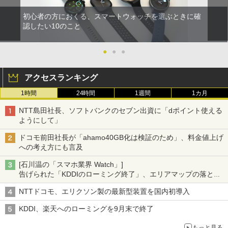
初心者の方におくる、スマートウォッチを選ぶときに確
認したい10のこと
●
●
●
アクセスランキング
1時間
24時間
1週間
1カ月
NTT島田社長、ソフトバンクのセブン出資に「dポイント使える
ようにして」
ドコモ前田社長が「ahamo40GB化は検証のため」、料金値上げ
への考え方にも言及
[石川温の「スマホ業界 Watch」]
告げられた「KDDIのローミング終了」、エリアマップの落とし
穴と楽天モバイルの課題
NTTドコモ、エリクソン製の最新型装置を国内初導入
KDDI、楽天へのローミングを9月末で終了
もっと見る