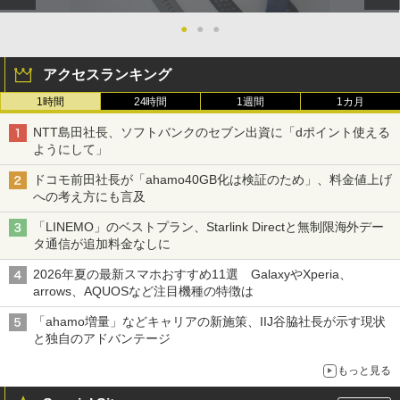
●
●
●
アクセスランキング
1時間
24時間
1週間
1カ月
NTT島田社長、ソフトバンクのセブン出資に「dポイント使える
ようにして」
ドコモ前田社長が「ahamo40GB化は検証のため」、料金値上げ
への考え方にも言及
「LINEMO」のベストプラン、Starlink Directと無制限海外デー
タ通信が追加料金なしに
2026年夏の最新スマホおすすめ11選 GalaxyやXperia、
arrows、AQUOSなど注目機種の特徴は
「ahamo増量」などキャリアの新施策、IIJ谷脇社長が示す現状
と独自のアドバンテージ
もっと見る