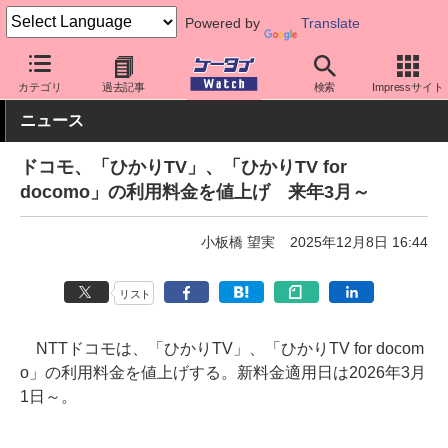
Powered by
Translate
ケータイ Watch
キャリア
ドコモ
料金プラン・割引
カテゴリ
過去記事
検索
Impressサイト
ニュース
ドコモ、「ひかりTV」、「ひかりTV for
docomo」の利用料金を値上げ 来年3月～
小板橋 望実
2025年12月8日 16:44
リスト
NTTドコモは、「ひかりTV」、「ひかりTV for docom
o」の利用料金を値上げする。新料金適用日は2026年3月
1日～。