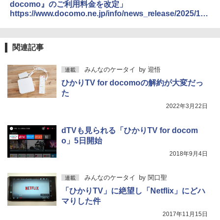
docomo』のご利用料金を改定」
https://www.docomo.ne.jp/info/news_release/2025/12/
08_00.html
関連記事
みんなのケータイ
by
迎悟
連載
ひかりTV for docomoの解約が大変だっ
た
2022年3月22日
dTVも見られる「ひかりTV for docom
o」5日開始
2018年9月4日
みんなのケータイ
by
関口聖
連載
「ひかりTV」に絶望し「Netflix」にどハ
マりした件
2017年11月15日