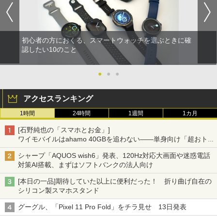
初心者の方におくる、スマートウォッチを選ぶときに確
認したい10のこと
●
●
●
アクセスランキング
1時間
24時間
1週間
1カ月
[石野純也の「スマホとお金」]
ワイモバイルはahamo 40GBを追わない――単身向け「超おトク
割」の安さと1年限定の注意点
シャープ「AQUOS wish6」発表、120Hz対応大画面や迷惑電話
対策AI搭載、まずはソフトバンクの法人向け
[本日の一品]期待していた以上に便利だった！ 折り曲げ自在の
シリコン製スマホスタンド
グーグル、「Pixel 11 Pro Fold」をチラ見せ 13日発表