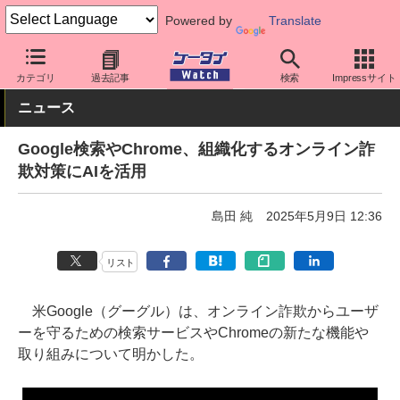
Powered by
Translate
ケータイ Watch
最新技術/その他
AI
カテゴリ
過去記事
検索
Impressサイト
ニュース
Google検索やChrome、組織化するオンライン詐
欺対策にAIを活用
島田 純
2025年5月9日 12:36
リスト
米Google（グーグル）は、オンライン詐欺からユーザ
ーを守るための検索サービスやChromeの新たな機能や
取り組みについて明かした。