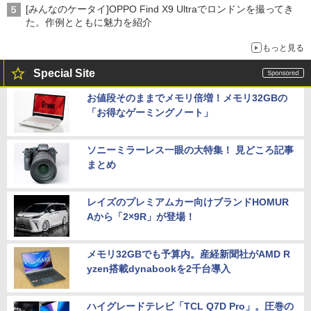
[みんなのケータイ]OPPO Find X9 Ultraでロンドンを撮ってき
た。作例とともに魅力を紹介
もっと見る
Special Site
お値段そのままでメモリ倍増！メモリ32GBの
「お得なゲーミングノート」
ソニーミラーレス一眼の大特集！ 見どころ記事
まとめ
レイズのプレミアムカー向けブランドHOMUR
Aから「2×9R」が登場！
メモリ32GBでも予算内。産経新聞社がAMD R
yzen搭載dynabookを2千台導入
ハイグレードテレビ「TCL Q7D Pro」。圧巻の