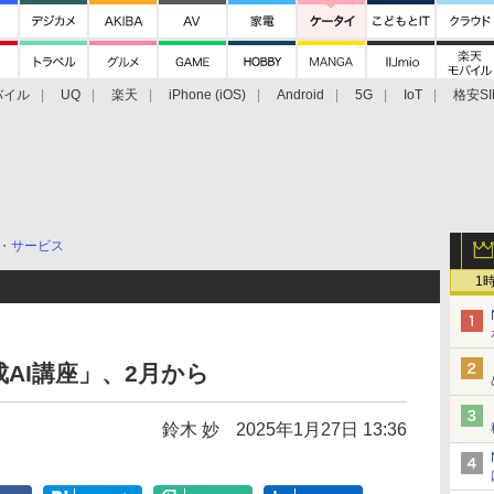
バイル
UQ
楽天
iPhone (iOS)
Android
5G
IoT
格安SI
アクセサリー
業界動向
法人向け
最新技術/その他
・サービス
1
AI講座」、2月から
鈴木 妙
2025年1月27日 13:36