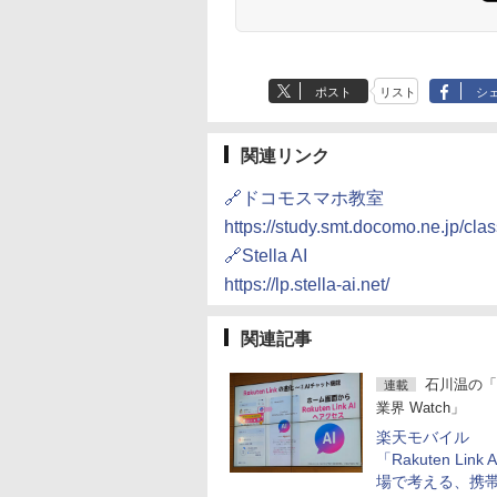
ポスト
リスト
シ
関連リンク
🔗ドコモスマホ教室
https://study.smt.docomo.ne.jp/cl
🔗Stella AI
https://lp.stella-ai.net/
関連記事
石川温の「
連載
業界 Watch」
楽天モバイル
「Rakuten Link
場で考える、携