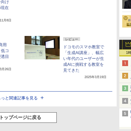
ー向け
の現在
年11月8日
レビュー
が商用
ドコモのスマホ教室で
・低コ
「生成AI講座」、幅広
1
浸透目
い年代のユーザーが生
成AIに挑戦する教室を
年3月26日
見てきた
2025年3月19日
もっと関連記事を見る
トップページに戻る