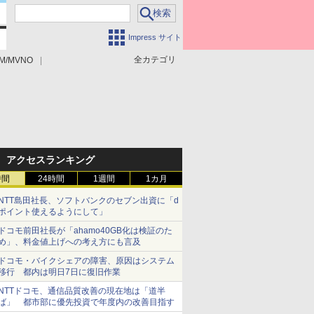
Impress サイト
全カテゴリ
M/MVNO
アクセスランキング
時間
24時間
1週間
1カ月
NTT島田社長、ソフトバンクのセブン出資に「d
ポイント使えるようにして」
ドコモ前田社長が「ahamo40GB化は検証のた
め」、料金値上げへの考え方にも言及
ドコモ・バイクシェアの障害、原因はシステム
移行 都内は明日7日に復旧作業
NTTドコモ、通信品質改善の現在地は「道半
ば」 都市部に優先投資で年度内の改善目指す