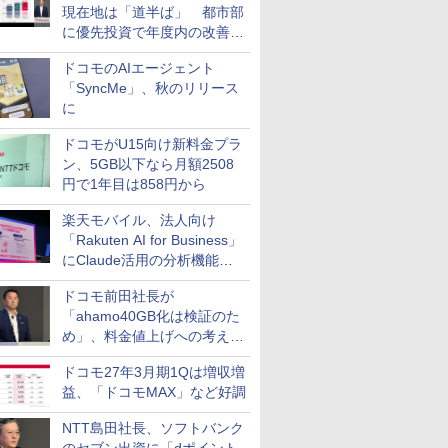
現在地は「道半ば」 都市部
に優先投資で年度内の改善目
指す
ドコモのAIエージェント
「SyncMe」、秋のリリース
に
ドコモがU15向け新料金プラ
ン、5GB以下なら月額2508
円で1年目は858円から
楽天モバイル、法人向け
「Rakuten AI for Business」
にClaude活用の分析機能な
どを追加
ドコモ前田社長が
「ahamo40GB化は検証のた
め」、料金値上げへの考え方
にも言及
ドコモ27年3月期1Qは増収増
益、「ドコモMAX」など好調
NTT島田社長、ソフトバンク