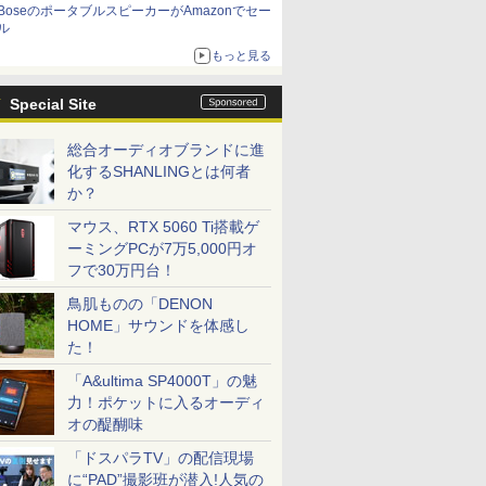
BoseのポータブルスピーカーがAmazonでセー
ル
もっと見る
Special Site
総合オーディオブランドに進
化するSHANLINGとは何者
か？
マウス、RTX 5060 Ti搭載ゲ
ーミングPCが7万5,000円オ
フで30万円台！
鳥肌ものの「DENON
HOME」サウンドを体感し
た！
「A&ultima SP4000T」の魅
力！ポケットに入るオーディ
オの醍醐味
「ドスパラTV」の配信現場
に“PAD”撮影班が潜入!人気の