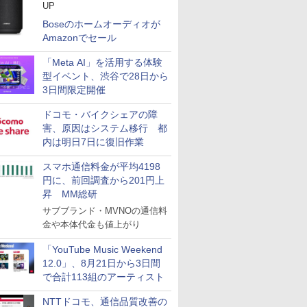
UP
Boseのホームオーディオが
Amazonでセール
「Meta AI」を活用する体験
型イベント、渋谷で28日から
3日間限定開催
ドコモ・バイクシェアの障
害、原因はシステム移行 都
内は明日7日に復旧作業
スマホ通信料金が平均4198
円に、前回調査から201円上
昇 MM総研
サブブランド・MVNOの通信料
金や本体代金も値上がり
「YouTube Music Weekend
12.0」、8月21日から3日間
で合計113組のアーティスト
NTTドコモ、通信品質改善の