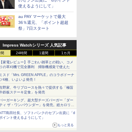
のセブン出資に「dポイント
使えるようにして」
au PAY マーケットで最大
36％還元、「ポイント超超
祭」7日スタート
Impress Watchシリーズ 人気記事
時間
24時間
1週間
1カ月
【家電レビュー】手ごわい雑草との戦い、コメ
リの草刈機で完全勝利 掃除機感覚で使えた
ミスド「Mrs. GREEN APPLE」のコラボドーナ
ツ4種、いよいよ発売！
吉野家、牛リブロースを熱々で提供する「極旨
牛鉄板ステーキ定食」を発売
バーガーキング、超大型チーズバーガー「ダー
ティ ザ・ワンパウンダー」を発売。総カロリー
約1656kcal、総重量約527g！
NTT島田社長、ソフトバンクのセブン出資に「d
ポイント使えるようにして」
もっと見る