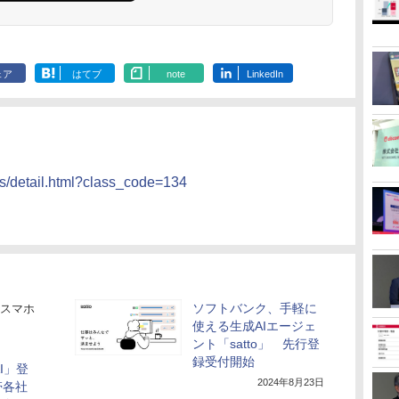
ェア
はてブ
note
LinkedIn
ass/detail.html?class_code=134
ソフトバンク、手軽に
スマホ
使える生成AIエージェ
ント「satto」 先行登
録受付開始
 AI」登
2024年8月23日
帯各社