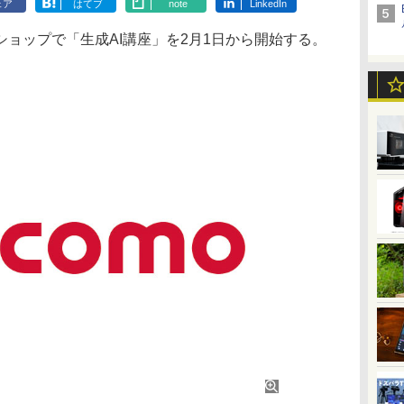
ェア
はてブ
note
LinkedIn
ョップで「生成AI講座」を2月1日から開始する。