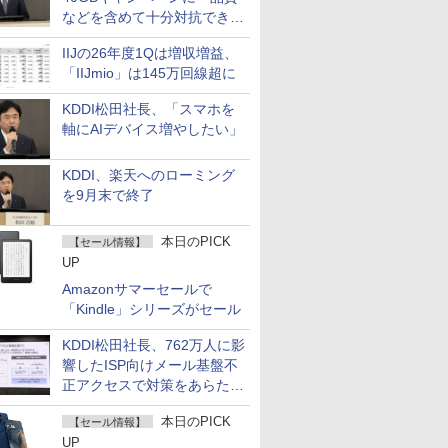
などを含めて十分対抗でき
る」
IIJの26年度1Qは増収増益、
「IIJmio」は145万回線超に
KDDI松田社長、「スマホを
軸にAIデバイス増やしたい」
KDDI、楽天へのローミング
を9月末で終了
本日のPICK
【セール情報】
UP
Amazonサマーセールで
「Kindle」シリーズがセール
KDDI松田社長、762万人に影
響したISP向けメール基盤不
正アクセスで対策をあらため
て説明
本日のPICK
【セール情報】
UP