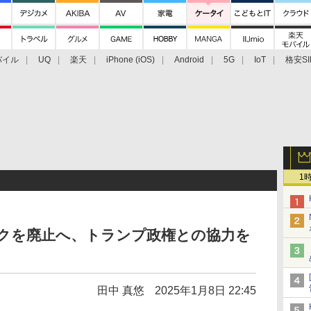
バイル
UQ
楽天
iPhone (iOS)
Android
5G
IoT
格安SI
アクセサリー
業界動向
法人向け
最新技術/その他
1
ックを廃止へ、トランプ政権との協力を
田中 真悠
2025年1月8日 22:45