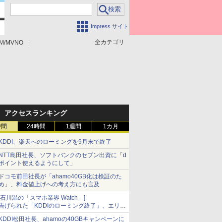
Impress サイト
全カテゴリ
M/MVNO
アクセスランキング
時間
24時間
1週間
1カ月
KDDI、楽天へのローミングを9月末で終了
NTT島田社長、ソフトバンクのセブン出資に「d
ポイント使えるようにして」
ドコモ前田社長が「ahamo40GB化は検証のた
め」、料金値上げへの考え方にも言及
[石川温の「スマホ業界 Watch」]
告げられた「KDDIのローミング終了」、エリア
マップの落とし穴と楽天モバイルの課題
KDDI松田社長、ahamoの40GBキャンペーンに