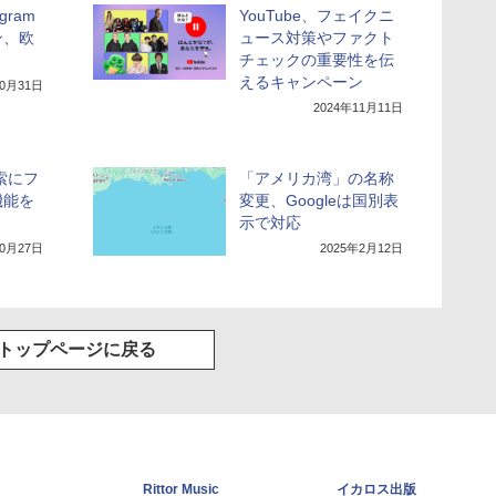
agram
YouTube、フェイクニ
ン、欧
ュース対策やファクト
チェックの重要性を伝
えるキャンペーン
10月31日
2024年11月11日
検索にフ
「アメリカ湾」の名称
機能を
変更、Googleは国別表
示で対応
10月27日
2025年2月12日
トップページに戻る
Rittor Music
イカロス出版