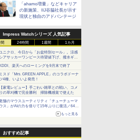
「ahamo増量」などキャリア
の新施策、IIJ谷脇社長が示す
現状と独自のアドバンテージ
Impress Watchシリーズ 人気記事
時間
24時間
1週間
1カ月
ユニクロ、今日から「お盆特別セール」。涼感
シアサッカーワンピース待望値下げ、撥水ギア
ショーツは1990円に
KDDI、楽天へのローミングを9月末で終了
ミスド「Mrs. GREEN APPLE」のコラボドーナ
ツ4種、いよいよ発売！
【家電レビュー】手ごわい雑草との戦い、コメ
リの草刈機で完全勝利 掃除機感覚で使えた
老舗のマウスユーティリティ「チューチューマ
ウス」がAIの力を借りて15年ぶりに復活／64bit
化、Windows 10/11、「Chrome」も走り回
もっと見る
る。復活記念で2026年末まで500円
おすすめ記事