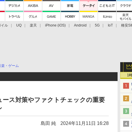
バイル
UQ
楽天
iPhone (iOS)
Android
5G
IoT
格安SI
アクセサリー
業界動向
法人向け
最新技術/その他
音楽・ゲーム
1
クニュース対策やファクトチェックの重要
ン
島田 純
2024年11月11日 16:28