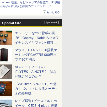
「ahamo増量」などキャリアの新施策、IIJ谷脇
社長が示す現状と独自のアドバンテージ
もっと見る
Special Site
エントリーなのに脅威の実
力!「Osprey」Noble Audioワ
イヤレスイヤフォン4機種を
一気に聴く
マウス、RTX 5060 Ti搭載ゲ
ーミングPCが7万5,000円オ
フで30万円台！
AIスマートノートの
iFLYTEK「AINOTE 2」はな
ぜ魅力的なのか？
「A&ultima SP4000T」の魅
力！ポケットに入るオーディ
オの醍醐味
レイズ鍛造1ピースアルミホ
イール「CE28 N-plus」軽量