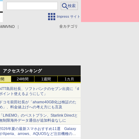
Impress サイト
全カテゴリ
M/MVNO
アクセスランキング
時間
24時間
1週間
1カ月
NTT島田社長、ソフトバンクのセブン出資に「d
ポイント使えるようにして」
ドコモ前田社長が「ahamo40GB化は検証のた
め」、料金値上げへの考え方にも言及
「LINEMO」のベストプラン、Starlink Directと
無制限海外データ通信が追加料金なしに
2026年夏の最新スマホおすすめ11選 Galaxy
やXperia、arrows、AQUOSなど注目機種の特
徴は