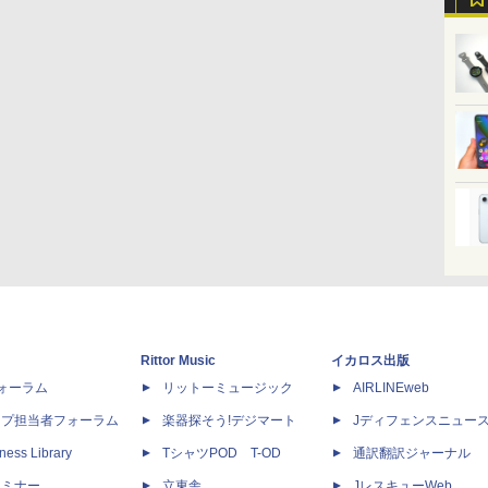
Rittor Music
イカロス出版
dフォーラム
リットーミュージック
AIRLINEweb
ップ担当者フォーラム
楽器探そう!デジマート
Jディフェンスニュー
ness Library
TシャツPOD T-OD
通訳翻訳ジャーナル
セミナー
立東舎
JレスキューWeb