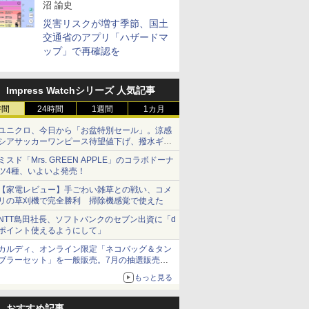
沼 諭史
災害リスクが増す季節、国土
交通省のアプリ「ハザードマ
ップ」で再確認を
Impress Watchシリーズ 人気記事
時間
24時間
1週間
1カ月
ユニクロ、今日から「お盆特別セール」。涼感
シアサッカーワンピース待望値下げ、撥水ギア
ショーツは1990円に
ミスド「Mrs. GREEN APPLE」のコラボドーナ
ツ4種、いよいよ発売！
【家電レビュー】手ごわい雑草との戦い、コメ
リの草刈機で完全勝利 掃除機感覚で使えた
NTT島田社長、ソフトバンクのセブン出資に「d
ポイント使えるようにして」
カルディ、オンライン限定「ネコバッグ＆タン
ブラーセット」を一般販売。7月の抽選販売の
当選無効分
もっと見る
おすすめ記事