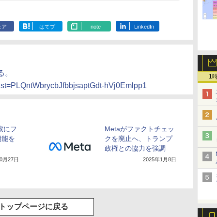
ェア
はてブ
note
LinkedIn
る。
1
?list=PLQntWbrycbJfbbjsaptGdt-hVj0Emlpp1
検索にフ
Metaがファクトチェッ
機能を
クを廃止へ、トランプ
政権との協力を強調
10月27日
2025年1月8日
トップページに戻る