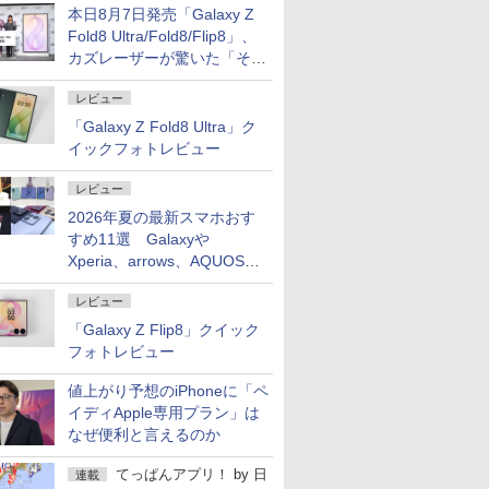
本日8月7日発売「Galaxy Z
Fold8 Ultra/Fold8/Flip8」、
カズレーザーが驚いた「そば
屋のメニュー並みの薄さ」
レビュー
「Galaxy Z Fold8 Ultra」ク
イックフォトレビュー
レビュー
2026年夏の最新スマホおす
すめ11選 Galaxyや
Xperia、arrows、AQUOSな
ど注目機種の特徴は
レビュー
「Galaxy Z Flip8」クイック
フォトレビュー
値上がり予想のiPhoneに「ペ
イディApple専用プラン」は
なぜ便利と言えるのか
てっぱんアプリ！
by
日
連載