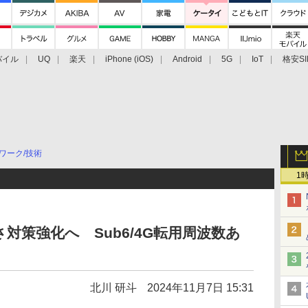
バイル
UQ
楽天
iPhone (iOS)
Android
5G
IoT
格安SI
アクセサリー
業界動向
法人向け
最新技術/その他
ワーク/技術
1
対策強化へ Sub6/4G転用周波数あ
北川 研斗
2024年11月7日 15:31