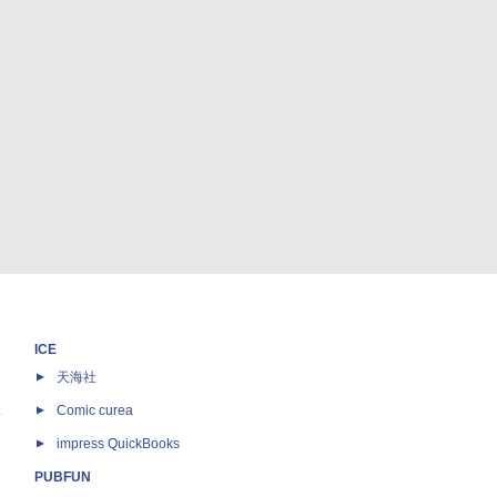
ICE
天海社
ス
Comic curea
impress QuickBooks
PUBFUN