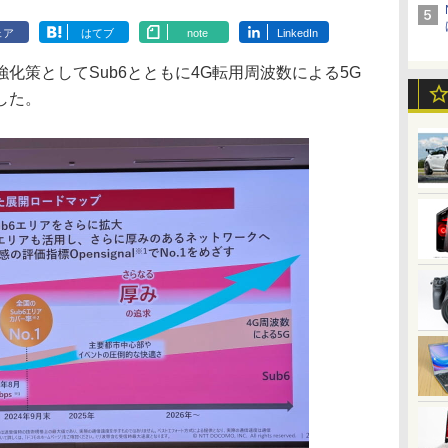
ェア
はてブ
note
LinkedIn
化策としてSub6とともに4G転用周波数による5G
した。