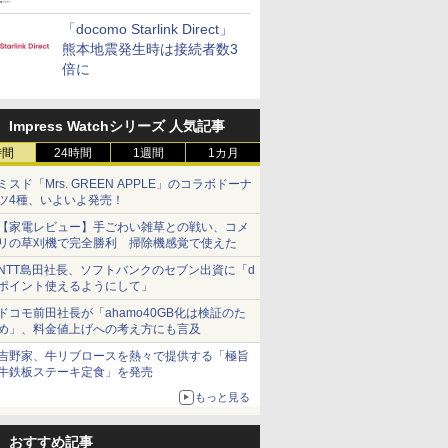
「docomo Starlink Direct」
熊本地震発生時は接続者数3
倍に
Impress Watchシリーズ 人気記事
時間
24時間
1週間
1カ月
ミスド「Mrs. GREEN APPLE」のコラボドーナ
ツ4種、いよいよ発売！
【家電レビュー】手ごわい雑草との戦い、コメ
リの草刈機で完全勝利 掃除機感覚で使えた
NTT島田社長、ソフトバンクのセブン出資に「d
ポイント使えるようにして」
ドコモ前田社長が「ahamo40GB化は検証のた
め」、料金値上げへの考え方にも言及
吉野家、牛リブロースを熱々で提供する「極旨
牛鉄板ステーキ定食」を発売
もっと見る
おすすめ記事