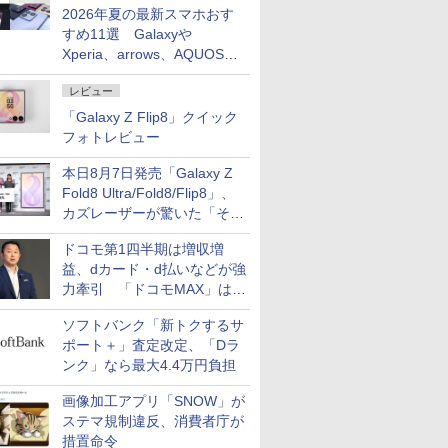
2026年夏の最新スマホおす
すめ11選 Galaxyや
Xperia、arrows、AQUOSな
ど注目機種の特徴は
レビュー
「Galaxy Z Flip8」クイック
フォトレビュー
本日8月7日発売「Galaxy Z
Fold8 Ultra/Fold8/Flip8」、
カズレーザーが驚いた「そば
屋のメニュー並みの薄さ」
ドコモ第1四半期は増収増
益、dカード・d払いなどが強
力牽引 「ドコモMAX」は
400万契約突破
ソフトバンク「新トクするサ
ポート＋」査定改定、「Dラ
ンク」なら最大4.4万円負担
画像加工アプリ「SNOW」が
ステマ規制違反、消費者庁が
措置命令