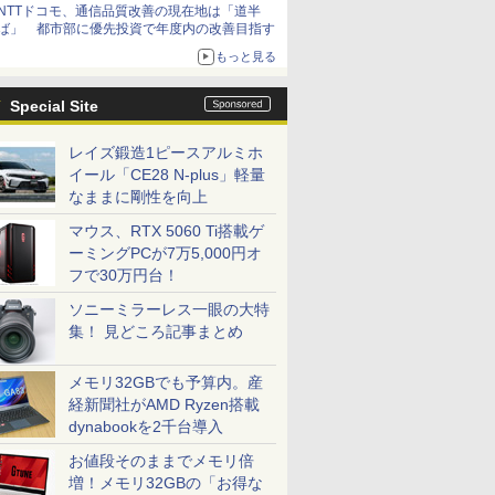
NTTドコモ、通信品質改善の現在地は「道半
ば」 都市部に優先投資で年度内の改善目指す
もっと見る
Special Site
レイズ鍛造1ピースアルミホ
イール「CE28 N-plus」軽量
なままに剛性を向上
マウス、RTX 5060 Ti搭載ゲ
ーミングPCが7万5,000円オ
フで30万円台！
ソニーミラーレス一眼の大特
集！ 見どころ記事まとめ
メモリ32GBでも予算内。産
経新聞社がAMD Ryzen搭載
dynabookを2千台導入
お値段そのままでメモリ倍
増！メモリ32GBの「お得な