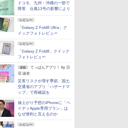
ドコモ、九州・沖縄の一部で
障害 台風13号の影響により
レビュー
「Galaxy Z Fold8 Ultra」ク
イックフォトレビュー
レビュー
「Galaxy Z Fold8」クイック
フォトレビュー
てっぱんアプリ！
by
日
連載
沼 諭史
災害リスクが増す季節、国土
交通省のアプリ「ハザードマ
ップ」で再確認を
値上がり予想のiPhoneに「ペ
イディApple専用プラン」は
なぜ便利と言えるのか
レビュー