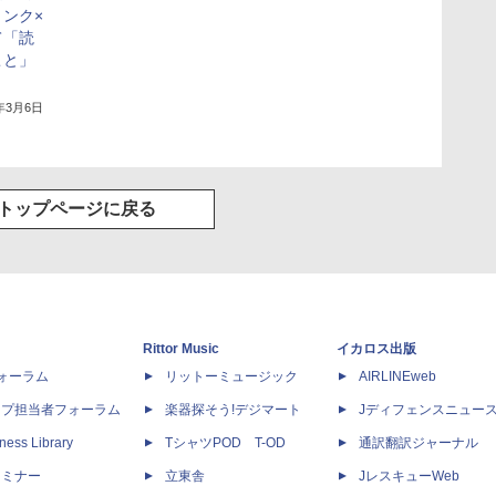
ンク×
て「読
こと」
5年3月6日
トップページに戻る
Rittor Music
イカロス出版
dフォーラム
リットーミュージック
AIRLINEweb
ップ担当者フォーラム
楽器探そう!デジマート
Jディフェンスニュー
ness Library
TシャツPOD T-OD
通訳翻訳ジャーナル
セミナー
立東舎
JレスキューWeb