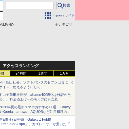
Impress サイト
全カテゴリ
M/MVNO
アクセスランキング
時間
24時間
1週間
1カ月
NTT島田社長、ソフトバンクのセブン出資に「d
ポイント使えるようにして」
ドコモ前田社長が「ahamo40GB化は検証のた
め」、料金値上げへの考え方にも言及
2026年夏の最新スマホおすすめ11選 Galaxy
やXperia、arrows、AQUOSなど注目機種の特
徴は
本日8月7日発売「Galaxy Z Fold8
Ultra/Fold8/Flip8」、カズレーザーが驚いた「そ
ば屋のメニュー並みの薄さ」