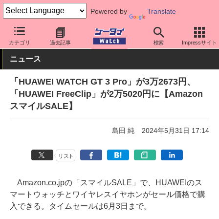
Powered by
Translate
ケータイ Watch
周辺機器/アクセサリー
オーディオ
カテゴリ
過去記事
検索
Impressサイト
ニュース
「HUAWEI WATCH GT 3 Pro」が3万2673円、
「HUAWEI FreeClip」が2万5020円に【Amazon
スマイルSALE】
島田 純
2024年5月31日 17:14
リスト
Amazon.co.jpの「スマイルSALE」で、HUAWEIのス
マートウォッチとワイヤレスイヤホンがセール価格で購
入できる。タイムセールは6月3日まで。