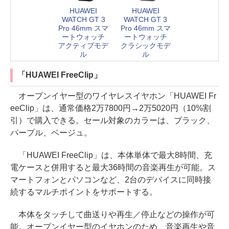
HUAWEI
HUAWEI
WATCH GT 3
WATCH GT 3
Pro 46mm スマ
Pro 46mm スマ
ートウォッチ
ートウォッチ
アクティブモデ
クラシックモデ
ル
ル
「HUAWEI FreeClip」
オープンイヤー型のワイヤレスイヤホン「HUAWEI Fr
eeClip」は、通常価格2万7800円→2万5020円（10%割
引）で購入できる。セール対象のカラーは、ブラック、
パープル、ベージュ。
「HUAWEI FreeClip」は、本体単体で最大8時間、充
電ケースと併用すると最大36時間の音楽再生が可能。ス
マートフォンとパソコンなど、2台のデバイスに同時接
続するマルチポイントをサポートする。
本体をタッチして曲送りや再生／停止などの操作が可
能。オープンイヤー型のイヤホンのため、音楽再生や音