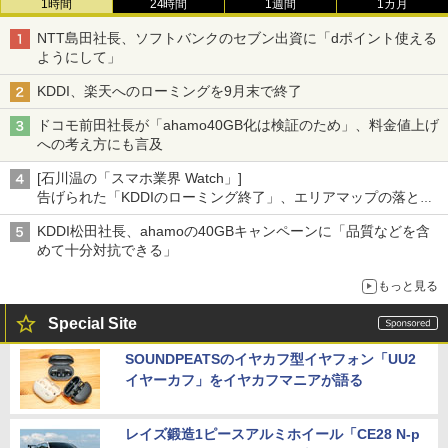
1時間
24時間
1週間
1カ月
NTT島田社長、ソフトバンクのセブン出資に「dポイント使える
ようにして」
KDDI、楽天へのローミングを9月末で終了
ドコモ前田社長が「ahamo40GB化は検証のため」、料金値上げ
への考え方にも言及
[石川温の「スマホ業界 Watch」]
告げられた「KDDIのローミング終了」、エリアマップの落とし
穴と楽天モバイルの課題
KDDI松田社長、ahamoの40GBキャンペーンに「品質などを含
めて十分対抗できる」
もっと見る
Special Site
SOUNDPEATSのイヤカフ型イヤフォン「UU2
イヤーカフ」をイヤカフマニアが語る
レイズ鍛造1ピースアルミホイール「CE28 N-p