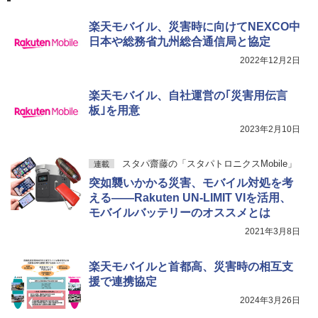
楽天モバイル、災害時に向けてNEXCO中
日本や総務省九州総合通信局と協定
2022年12月2日
楽天モバイル、自社運営の｢災害用伝言
板｣を用意
2023年2月10日
スタパ齋藤の「スタパトロニクスMobile」
連載
突如襲いかかる災害、モバイル対処を考
える――Rakuten UN-LIMIT VIを活用、
モバイルバッテリーのオススメとは
2021年3月8日
楽天モバイルと首都高、災害時の相互支
援で連携協定
2024年3月26日