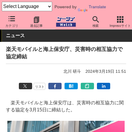
Powered by
Translate
ケータイ Watch
キャリア
楽天
サポート
カテゴリ
過去記事
検索
Impressサイト
ニュース
楽天モバイルと海上保安庁、災害時の相互協力で
協定締結
北川 研斗
2024年3月19日 11:51
リスト
楽天モバイルと海上保安庁は、災害時の相互協力に関
する協定を3月15日に締結した。