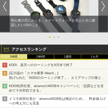
初心者の方におくる、スマートウォッチを選ぶときに確
認したい10のこと
●
●
●
アクセスランキング
1時間
24時間
1週間
1カ月
KDDI、楽天へのローミングを9月末で終了
[石川温の「スマホ業界 Watch」]
告げられた「KDDIのローミング終了」、エリアマップの落とし
穴と楽天モバイルの課題
KDDI松田社長、ahamoの40GBキャンペーンに「品質などを含
めて十分対抗できる」
ドコモ前田社長が「ahamo40GB化は検証のため」、料金値上げ
への考え方にも言及