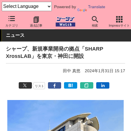
Powered by
Translate
ケータイ Watch
業界動向
企業動向
カテゴリ
過去記事
検索
Impressサイト
ニュース
シャープ、新規事業開発の拠点「SHARP
XrossLAB」を東京・神田に開設
田中 真悠
2024年1月31日 15:17
リスト