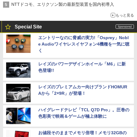
NTTドコモ、エリクソン製の最新型装置を国内初導入
もっと見る
Special Site
エントリーなのに脅威の実力!「Osprey」Nobl
e Audioワイヤレスイヤフォン4機種を一気に聴
く
レイズのパワーデザインホイール「M6」に新
色登場!!
レイズのプレミアムカー向けブランドHOMUR
Aから「2×9R」が登場！
ハイグレードテレビ「TCL Q7D Pro」。圧巻の
色彩美で映画＆ゲームが極上体験に
お値段そのままでメモリ倍増！メモリ32GBの