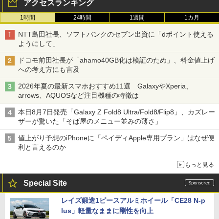
アクセスランキング
1時間
24時間
1週間
1カ月
NTT島田社長、ソフトバンクのセブン出資に「dポイント使える
ようにして」
ドコモ前田社長が「ahamo40GB化は検証のため」、料金値上げ
への考え方にも言及
2026年夏の最新スマホおすすめ11選 GalaxyやXperia、
arrows、AQUOSなど注目機種の特徴は
本日8月7日発売「Galaxy Z Fold8 Ultra/Fold8/Flip8」、カズレー
ザーが驚いた「そば屋のメニュー並みの薄さ」
値上がり予想のiPhoneに「ペイディApple専用プラン」はなぜ便
利と言えるのか
もっと見る
Special Site
レイズ鍛造1ピースアルミホイール「CE28 N-p
lus」軽量なままに剛性を向上