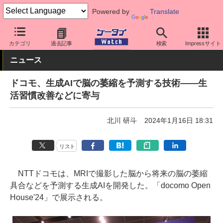
Powered by
Translate
ケータイ Watch
キャリア
ドコモ
ネットワーク/技術
カテゴリ
過去記事
検索
Impressサイト
ニュース
ドコモ、生成AIで脳の萎縮を予測する技術――生
活習慣改善などに寄与
北川 研斗
2024年1月16日 18:31
リスト
NTTドコモは、MRIで撮影した脳から将来の脳の萎縮
具合などを予測する生成AIを開発した。「docomo Open
House'24」で展示される。