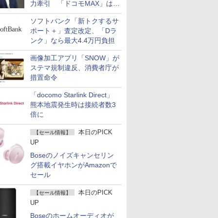
力牽引 「ドコモMAX」は
400万契約突破
ソフトバンク「新トクするサ
ポート＋」査定改定、「Dラ
ンク」なら最大4.4万円負担
画像加工アプリ「SNOW」が
ステマ規制違反、消費者庁が
措置命令
「docomo Starlink Direct」
熊本地震発生時は接続者数3
倍に
本日のPICK
【セール情報】
UP
Boseのノイズキャンセリン
グ搭載イヤホンがAmazonで
セール
本日のPICK
【セール情報】
UP
Boseのホームオーディオが