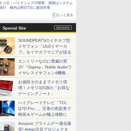
ドコモ・バイクシェアの障害、原因はシステム
移行 都内は明日7日に復旧作業
もっと見る
Special Site
SOUNDPEATSのイヤカフ型
イヤフォン「UU2イヤーカ
フ」をイヤカフマニアが語る
エントリーなのに脅威の実
力!「Osprey」Noble Audioワ
イヤレスイヤフォン4機種を
一気に聴く
お値段そのままでメモリ倍
増！メモリ32GBの「お得な
ゲーミングノート」
ハイグレードテレビ「TCL
Q7D Pro」。圧巻の色彩美で
映画＆ゲームが極上体験に
Amazon プライムデー過去最
安! Anker注目プロジェクタ