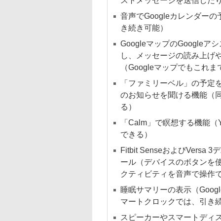
ストメッセージを送信した
音声でGoogleカレンダ
き続き可能）
GoogleマップのGoog
し、メッセージの読み上げ
（Googleマップでもこ
「ファミリーベル」の予定
のお知らせを聞ける機能（
る）
「Calm」で瞑想する機能（
できる）
Fitbit SenseおよびV
ール（デバイスのボタンを使用
クティビティを音声で操作
睡眠サマリーの表示（Goo
マートクロックでは、引き
スピーカーやスマートディス