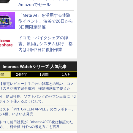
Amazonでセール
「Meta AI」を活用する体験
型イベント、渋谷で28日から
3日間限定開催
ドコモ・バイクシェアの障
害、原因はシステム移行 都
内は明日7日に復旧作業
Impress Watchシリーズ 人気記事
時間
24時間
1週間
1カ月
【家電レビュー】手ごわい雑草との戦い、コメ
リの草刈機で完全勝利 掃除機感覚で使えた
NTT島田社長、ソフトバンクのセブン出資に「d
ポイント使えるようにして」
ミスド「Mrs. GREEN APPLE」のコラボドーナ
ツ4種、いよいよ発売！
ドコモ前田社長が「ahamo40GB化は検証のた
め」、料金値上げへの考え方にも言及