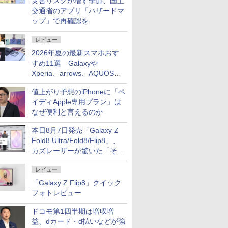
災害リスクが増す季節、国土
交通省のアプリ「ハザードマ
ップ」で再確認を
レビュー
2026年夏の最新スマホおす
すめ11選 Galaxyや
Xperia、arrows、AQUOSな
ど注目機種の特徴は
値上がり予想のiPhoneに「ペ
イディApple専用プラン」は
なぜ便利と言えるのか
本日8月7日発売「Galaxy Z
Fold8 Ultra/Fold8/Flip8」、
カズレーザーが驚いた「そば
屋のメニュー並みの薄さ」
レビュー
「Galaxy Z Flip8」クイック
フォトレビュー
ドコモ第1四半期は増収増
益、dカード・d払いなどが強