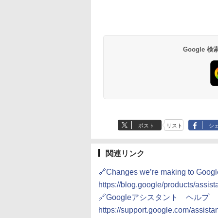
Google
ポスト
リスト
シ
関連リンク
🔗Changes we’re making to Google
https://blog.google/products/assis
🔗Googleアシスタント ヘルプ
https://support.google.com/assist