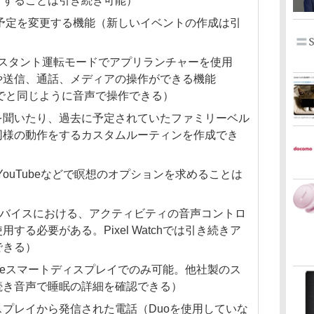
りすることは引き続き可能）
ーの予定を変更する機能（新しいイベントの作成は引
leアシスタント運転モードでアプリランチャーを使用
や送信、通話、メディアの操作ができる機能
れまでと同じように音声で操作できる）
を聞いたり、過去に予定されていたファミリーベル
同様の動作をするカスタムルーティンを作成でき
YouTubeなどで瞑想のオプションを求めることは
ersa 3デバイスにおける、アクティビティの音声コントロ
する必要がある。Pixel Watchでは引き続きア
できる）
gleスマートディスプレイでのみ可能。他社製のス
続き音声で睡眠の詳細を確認できる）
プレイから発信された電話（Duoを使用していな