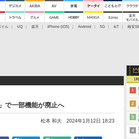
バイル
UQ
楽天
iPhone (iOS)
Android
5G
IoT
格安SI
アクセサリー
業界動向
法人向け
最新技術/その他
1
ト」で一部機能が廃止へ
松本 和大
2024年1月12日 18:23