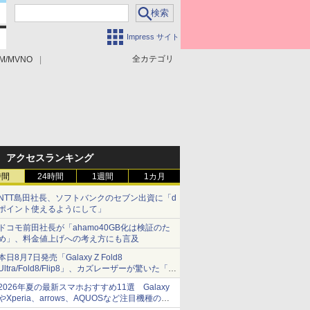
Impress サイト
全カテゴリ
M/MVNO
アクセスランキング
時間
24時間
1週間
1カ月
NTT島田社長、ソフトバンクのセブン出資に「d
ポイント使えるようにして」
ドコモ前田社長が「ahamo40GB化は検証のた
め」、料金値上げへの考え方にも言及
本日8月7日発売「Galaxy Z Fold8
Ultra/Fold8/Flip8」、カズレーザーが驚いた「そ
ば屋のメニュー並みの薄さ」
2026年夏の最新スマホおすすめ11選 Galaxy
やXperia、arrows、AQUOSなど注目機種の特
徴は