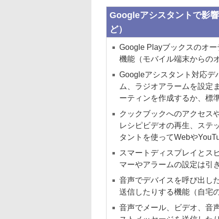
Googleアシスタントで
ど）
Google Playブック
機能（モバイル端末からの
Googleアシスタント対
ム、ラジオアラームを設定
ーティンを作成するか、標
クックブックへのアクセス
レシピビデオの再生、ステッ
タントを使ってWebやYou
スマートディスプレイとス
マーやアラームの設定は引
音声でデバイスを呼び出した
送信したりする機能（自宅
音声でメール、ビデオ、音