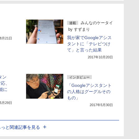
みんなのケータイ
連載
by
すずまり
我が家でGoogleアシス
年8月21日
タントに「テレビつけ
て」と言った結果
2017年10月20日
タン
インタビュー
対応、
「Googleアシスタント
可能に
の人格はグーグルその
もの」
年5月29日
2017年5月30日
もっと関連記事を見る