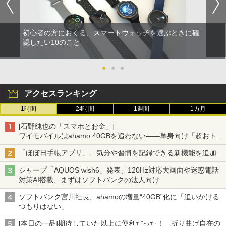
初心者の方におくる、スマートウォッチを選ぶときに確
認したい10のこと
●
●
●
アクセスランキング
1時間
24時間
1週間
1カ月
[石野純也の「スマホとお金」]
ワイモバイルはahamo 40GBを追わない――単身向け「超おトク
割」の安さと1年限定の注意点
「ほぼ日手帳アプリ」、気分や習慣を記録できる新機能を追加
シャープ「AQUOS wish6」発表、120Hz対応大画面や迷惑電話
対策AI搭載、まずはソフトバンクの法人向け
ソフトバンク宮川社長、ahamoの増量“40GB”化に「追いかける
つもりはない」
[本日の一品]期待していた以上に便利だった！ 折り曲げ自在の