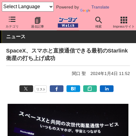
Powered by
Translate
ケータイ Watch
キャリア
au
ネットワーク/技術
カテゴリ
過去記事
検索
Impressサイト
ニュース
SpaceX、スマホと直接通信できる最初のStarlink
衛星の打ち上げ成功
関口 聖
2024年1月4日 11:52
リスト