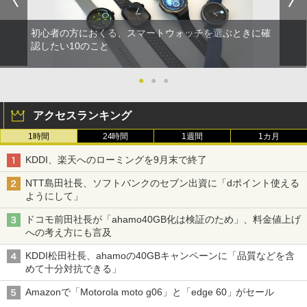
初心者の方におくる、スマートウォッチを選ぶときに確
認したい10のこと
●
●
●
アクセスランキング
1時間
24時間
1週間
1カ月
KDDI、楽天へのローミングを9月末で終了
NTT島田社長、ソフトバンクのセブン出資に「dポイント使える
ようにして」
ドコモ前田社長が「ahamo40GB化は検証のため」、料金値上げ
への考え方にも言及
KDDI松田社長、ahamoの40GBキャンペーンに「品質などを含
めて十分対抗できる」
Amazonで「Motorola moto g06」と「edge 60」がセール