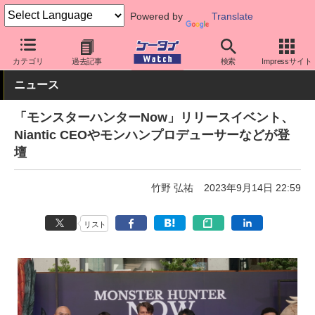
Powered by
Translate
ケータイ Watch
アプリ・サービス
動画・音楽・ゲーム
カテゴリ
過去記事
検索
Impressサイト
ニュース
「モンスターハンターNow」リリースイベント、
Niantic CEOやモンハンプロデューサーなどが登
壇
竹野 弘祐
2023年9月14日 22:59
リスト