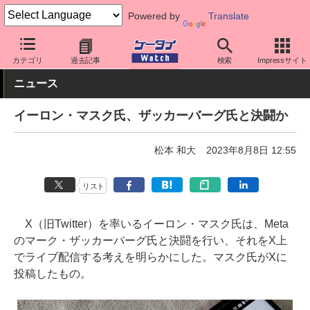
Powered by
Translate
ケータイ Watch
業界動向
海外
カテゴリ
過去記事
検索
Impressサイト
ニュース
イーロン・マスク氏、ザッカーバーグ氏と決闘か
松本 和大
2023年8月8日 12:55
リスト
X（旧Twitter）を率いるイーロン・マスク氏は、Meta
のマーク・ザッカーバーグ氏と決闘を行い、それをX上
でライブ配信する考えを明らかにした。マスク氏がXに
投稿したもの。