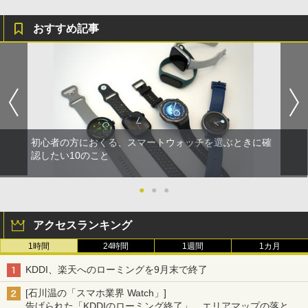
おすすめ記事
初心者の方におくる、スマートウォッチを選ぶときに確
認したい10のこと
●
●
●
アクセスランキング
1時間
24時間
1週間
1カ月
KDDI、楽天へのローミングを9月末で終了
[石川温の「スマホ業界 Watch」]
告げられた「KDDIのローミング終了」、エリアマップの落とし