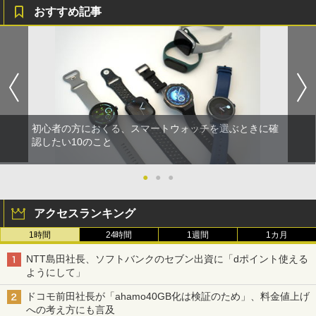
おすすめ記事
初心者の方におくる、スマートウォッチを選ぶときに確
認したい10のこと
●
●
●
アクセスランキング
1時間
24時間
1週間
1カ月
NTT島田社長、ソフトバンクのセブン出資に「dポイント使える
ようにして」
ドコモ前田社長が「ahamo40GB化は検証のため」、料金値上げ
への考え方にも言及