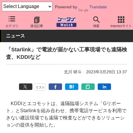
Powered by
Translate
ケータイ Watch
キャリア
au
ネットワーク/技術
カテゴリ
過去記事
検索
Impressサイト
ニュース
「Starlink」で電波が届かない工事現場でも遠隔検
査、KDDIなど
北川 研斗
2023年3月29日 13:37
リスト
KDDIとエコモットは、遠隔臨場システム「Gリポー
ト」とStarlinkを組み合わせ、携帯電話サービスを利用で
きない建設現場でも遠隔で検査などができるソリューシ
ョンの提供を開始した。