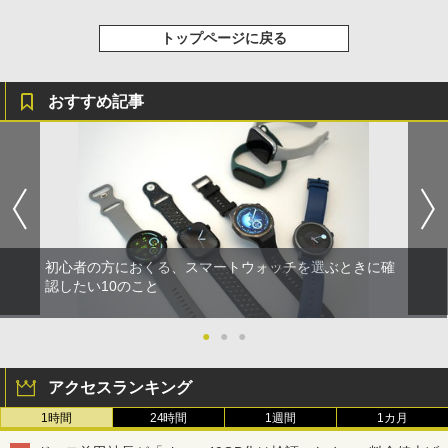
トップページに戻る
おすすめ記事
初心者の方におくる、スマートウォッチを選ぶときに確
認したい10のこと
●
●
●
アクセスランキング
1時間
24時間
1週間
1カ月