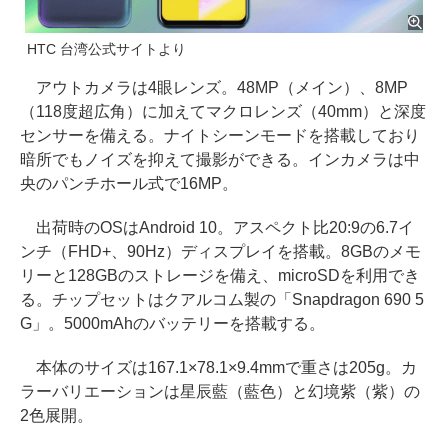
HTC 台湾公式サイトより
アウトカメラは4眼レンズ。48MP（メイン）、8MP
（118度超広角）に加えてマクロレンズ（40mm）と深度
センサーを備える。ナイトシーンモードを搭載しており
暗所でもノイズを抑えて撮影ができる。インカメラは中
央のパンチホール式で16MP。
出荷時のOSはAndroid 10。アスペクト比20:9の6.7イ
ンチ（FHD+、90Hz）ディスプレイを搭載。8GBのメモ
リーと128GBのストレージを備え、microSDを利用でき
る。チップセットはクアルコム製の「Snapdragon 690 5
G」。5000mAhのバッテリーを搭載する。
本体のサイズは167.1×78.1×9.4mmで重さは205g。カ
ラーバリエーションは星辰藍（藍色）と幻境紫（紫）の
2色展開。