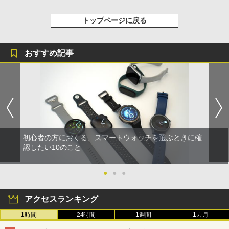
トップページに戻る
おすすめ記事
初心者の方におくる、スマートウォッチを選ぶときに確
認したい10のこと
●
●
●
アクセスランキング
1時間
24時間
1週間
1カ月