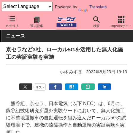
Powered by
Translate
ケータイ Watch
業界動向
技術
カテゴリ
過去記事
検索
Impressサイト
ニュース
京セラなど3社、ローカル5Gを活用した無人化施
工の実証実験を実施
小林 みずほ
2022年8月23日 19:13
リスト
熊谷組、京セラ、日本電気（以下 NEC）は、6月に、
熊谷組技術研究所屋外実験ヤードにおいて、無人化施工
に不整地運搬車の自動運転を組み込んだローカル5Gの試
験環境下で、建機の遠隔操作と自動運転の実証実験を実
施した。