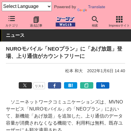
Powered by
Translate
ケータイ Watch
格安スマホ/格安SIM
格安SIM/MVNO
アプリ・
カテゴリ
過去記事
検索
Impressサイト
ニュース
NUROモバイル「NEOプラン」に「あげ放題」登
場、上り通信がカウントフリーに
松本 和大
2022年1月6日 14:40
リスト
ソニーネットワークコミュニケーションズは、MVNO
サービス「NUROモバイル」の「NEOプラン」におい
て、新機能「あげ放題」を追加した。上り通信のデータ
容量が消費されなくなる機能で、利用料は無料。既存ユ
ーザーにも順次適用される。