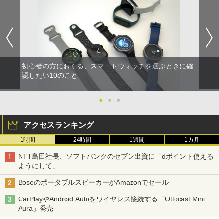
初心者の方におくる、スマートウォッチを選ぶときに確
認したい10のこと
●
●
●
アクセスランキング
1時間
24時間
1週間
1カ月
NTT島田社長、ソフトバンクのセブン出資に「dポイント使える
ようにして」
BoseのポータブルスピーカーがAmazonでセール
CarPlayやAndroid Autoをワイヤレス接続する「Ottocast Mini
Aura」発売