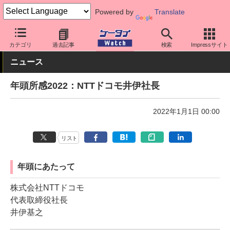
Powered by
Translate
ケータイ Watch
キャリア
ドコモ
キーパーソン
カテゴリ
過去記事
検索
Impressサイト
ニュース
年頭所感2022：NTTドコモ井伊社長
2022年1月1日 00:00
リスト
年頭にあたって
株式会社NTTドコモ
代表取締役社長
井伊基之