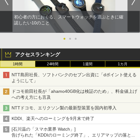
初心者の方におくる、スマートウォッチを選ぶときに確
認したい10のこと
●
●
●
アクセスランキング
1時間
24時間
1週間
1カ月
NTT島田社長、ソフトバンクのセブン出資に「dポイント使える
ようにして」
ドコモ前田社長が「ahamo40GB化は検証のため」、料金値上げ
への考え方にも言及
NTTドコモ、エリクソン製の最新型装置を国内初導入
KDDI、楽天へのローミングを9月末で終了
[石川温の「スマホ業界 Watch」]
告げられた「KDDIのローミング終了」、エリアマップの落とし