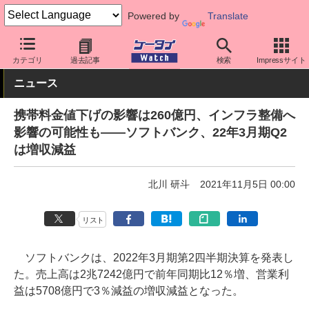
Powered by
Translate
ケータイ Watch
キャリア
ソフトバンク
その他
カテゴリ
過去記事
検索
Impressサイト
ニュース
携帯料金値下げの影響は260億円、インフラ整備へ
影響の可能性も――ソフトバンク、22年3月期Q2
は増収減益
北川 研斗
2021年11月5日 00:00
リスト
ソフトバンクは、2022年3月期第2四半期決算を発表し
た。売上高は2兆7242億円で前年同期比12％増、営業利
益は5708億円で3％減益の増収減益となった。