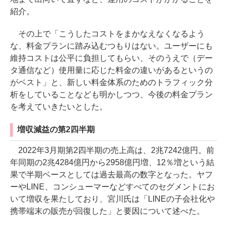
紹介。
その上で「こうしたコストをまかなえなくなるよう
な、料金プランに踏み込むつもりはない。ユーザーにも
維持コストは公平に負担してもらい、そのうえで（デー
タ通信など）使用量に応じた料金の違いがあるというの
がベスト」と、新しい料金体系のためのトラフィック分
析をしていることなども明かしつつ、今後の料金プラン
を考えていきたいとした。
増収減益の第2四半期
2022年3月期第2四半期の売上高は、2兆7242億円。前
年同期の2兆4284億円から2958億円増、12％増という結
果で半期ベースとしては過去最高の数字となった。ヤフ
ーやLINE、コンシューマーなどすべてのセグメントにお
いて増収を果たしており、宮川氏は「LINEの子会社化や
携帯端末の販売が回復した」と要因について述べた。