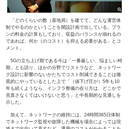
「どのくらいの数（基地局）を建てて、どんな運営体
制でやるのかということを開設計画で出している。プラ
ンの料金の計算もしており、収益のバランスが崩れるの
であれば、何か（のコスト）を抑える必要がある」とコ
メント。
5Gの立ち上げ期である今は「一番厳しい、悩ましい時
期」とも語り、ほかの分野でリストラなど、ネットワー
ク設計に影響のないかたちでコスト削減できることは徹
底的にやっているとした上で「（値下げ圧が）5年も10
年も続くようなら、インフラ整備の在り方は、どこかで
見直さなくてはいけないと思う」と中長期的な見通しを
示した。
加えて、ネットワークの維持には、24時間365日体制
でネットワーク監視や故障した機械を場合によっては現
地まで出向いて直すなど、運用のコストがかかることを