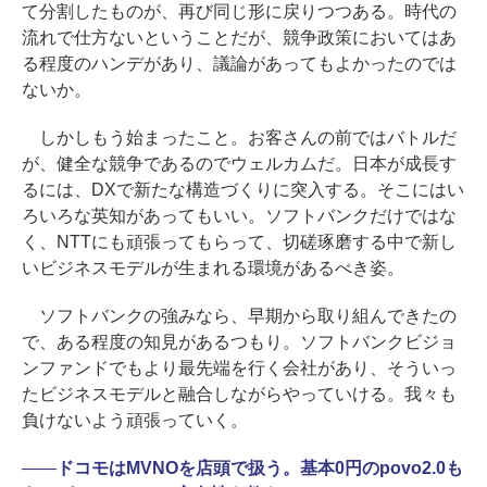
て分割したものが、再び同じ形に戻りつつある。時代の
流れで仕方ないということだが、競争政策においてはあ
る程度のハンデがあり、議論があってもよかったのでは
ないか。
しかしもう始まったこと。お客さんの前ではバトルだ
が、健全な競争であるのでウェルカムだ。日本が成長す
るには、DXで新たな構造づくりに突入する。そこにはい
ろいろな英知があってもいい。ソフトバンクだけではな
く、NTTにも頑張ってもらって、切磋琢磨する中で新し
いビジネスモデルが生まれる環境があるべき姿。
ソフトバンクの強みなら、早期から取り組んできたの
で、ある程度の知見があるつもり。ソフトバンクビジョ
ンファンドでもより最先端を行く会社があり、そういっ
たビジネスモデルと融合しながらやっていける。我々も
負けないよう頑張っていく。
――
ドコモはMVNOを店頭で扱う。基本0円のpovo2.0も