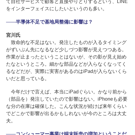
て自社サービスで顧客と直接やりとりするという、LINE
をインターフェイスにしたいというのも多い。
――
半導体不足で基地局整備に影響は？
宮川氏
致命的な不足はない。発注したものが入るタイミング
がずいぶん先になるなど少しづつ影響が見えつつある。
作業が止まったということはないが、その影が見え始め
たなというところ。細かな部品などが入らなくなってく
るなどだが、実際に実害があるのはiPadが入らないくら
いだと思っている。
今年だけで言えば、本当にiPadぐらい。かなり前から
（部品を）発注していたので影響はない。iPhoneも必要
な分の在庫は確保した。こんな状況が続けば来年くらい
でどこかで影響が出るかもしれないが今のところは大丈
夫。
――
コンシューマー事業は端末販売の増加ということだ