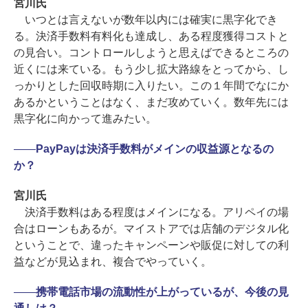
宮川氏
いつとは言えないが数年以内には確実に黒字化でき
る。決済手数料有料化も達成し、ある程度獲得コストと
の見合い。コントロールしようと思えばできるところの
近くには来ている。もう少し拡大路線をとってから、し
っかりとした回収時期に入りたい。この１年間でなにか
あるかということはなく、まだ攻めていく。数年先には
黒字化に向かって進みたい。
――
PayPayは決済手数料がメインの収益源となるの
か？
宮川氏
決済手数料はある程度はメインになる。アリペイの場
合はローンもあるが。マイストアでは店舗のデジタル化
ということで、違ったキャンペーンや販促に対しての利
益などが見込まれ、複合でやっていく。
――
携帯電話市場の流動性が上がっているが、今後の見