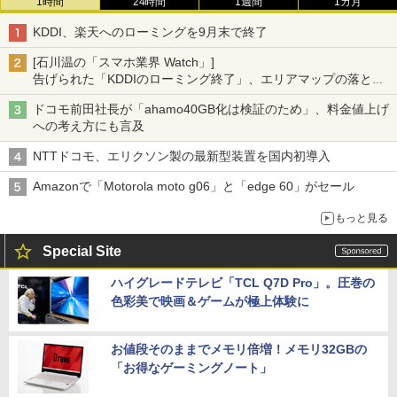
1時間
24時間
1週間
1カ月
KDDI、楽天へのローミングを9月末で終了
[石川温の「スマホ業界 Watch」]
告げられた「KDDIのローミング終了」、エリアマップの落とし
穴と楽天モバイルの課題
ドコモ前田社長が「ahamo40GB化は検証のため」、料金値上げ
への考え方にも言及
NTTドコモ、エリクソン製の最新型装置を国内初導入
Amazonで「Motorola moto g06」と「edge 60」がセール
もっと見る
Special Site
ハイグレードテレビ「TCL Q7D Pro」。圧巻の
色彩美で映画＆ゲームが極上体験に
お値段そのままでメモリ倍増！メモリ32GBの
「お得なゲーミングノート」