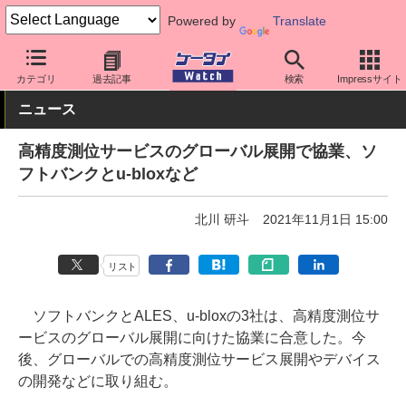
Powered by
Translate
ケータイ Watch
キャリア
ソフトバンク
ネットワーク/技術
カテゴリ
過去記事
検索
Impressサイト
ニュース
高精度測位サービスのグローバル展開で協業、ソ
フトバンクとu-bloxなど
北川 研斗
2021年11月1日 15:00
リスト
ソフトバンクとALES、u-bloxの3社は、高精度測位サ
ービスのグローバル展開に向けた協業に合意した。今
後、グローバルでの高精度測位サービス展開やデバイス
の開発などに取り組む。