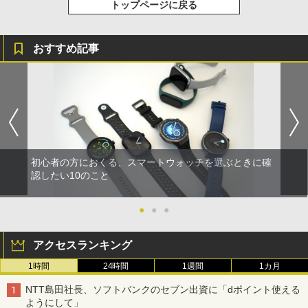
トップページに戻る
おすすめ記事
初心者の方におくる、スマートウォッチを選ぶときに確
認したい10のこと
●
●
●
アクセスランキング
1時間
24時間
1週間
1カ月
NTT島田社長、ソフトバンクのセブン出資に「dポイント使える
ようにして」