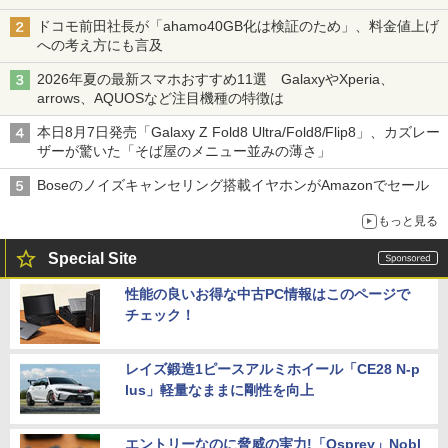
ドコモ前田社長が「ahamo40GB化は検証のため」、料金値上げ
への考え方にも言及
2026年夏の最新スマホおすすめ11選 GalaxyやXperia、
arrows、AQUOSなど注目機種の特徴は
本日8月7日発売「Galaxy Z Fold8 Ultra/Fold8/Flip8」、カズレー
ザーが驚いた「そば屋のメニュー並みの薄さ」
Boseのノイズキャンセリング搭載イヤホンがAmazonでセール
もっと見る
Special Site
性能の良いお得な中古PC情報はこのページで
チェック！
レイズ鍛造1ピースアルミホイール「CE28 N-p
lus」軽量なままに剛性を向上
エントリーなのに脅威の実力!「Osprey」Nobl