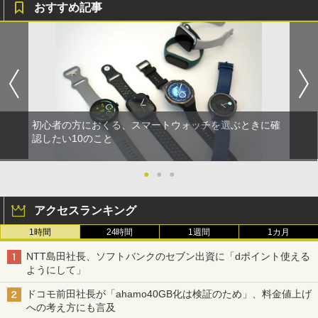
おすすめ記事
初心者の方におくる、スマートウォッチを選ぶときに確
認したい10のこと
●
●
●
アクセスランキング
1時間
24時間
1週間
1カ月
NTT島田社長、ソフトバンクのセブン出資に「dポイント使える
ようにして」
ドコモ前田社長が「ahamo40GB化は検証のため」、料金値上げ
への考え方にも言及