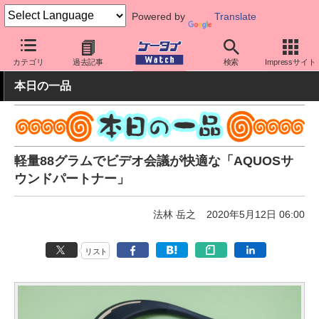
Powered by
Translate
ケータイ Watch
周辺機器/アクセサリー
オーディオ
カテゴリ
過去記事
検索
Impressサイト
本日の一品
軽量88グラムでビデオ会議が快適な「AQUOSサ
ウンドパートナー」
法林 岳之
2020年5月12日 06:00
リスト