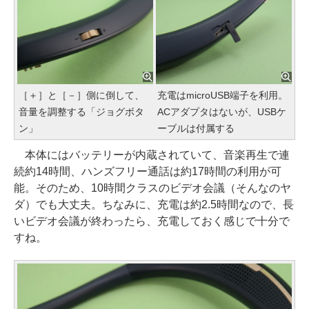
［＋］と［－］側に倒して、
充電はmicroUSB端子を利用。
音量を調整する「ジョグボタ
ACアダプタはないが、USBケ
ン」
ーブルは付属する
本体にはバッテリーが内蔵されていて、音楽再生で連
続約14時間、ハンズフリー通話は約17時間の利用が可
能。そのため、10時間クラスのビデオ会議（そんなのヤ
ダ）でも大丈夫。ちなみに、充電は約2.5時間なので、長
いビデオ会議が終わったら、充電しておく感じで十分で
すね。