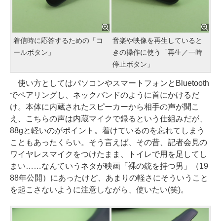
着信時に応答するための「コ
音楽や映像を再生していると
ールボタン」
きの操作に使う「再生／一時
停止ボタン」
使い方としてはパソコンやスマートフォンとBluetooth
でペアリングし、ネックバンドのように首にかけるだ
け。本体に内蔵されたスピーカーから相手の声が聞こ
え、こちらの声は内蔵マイクで録るという仕組みだが、
88gと軽いのがポイント。着けているのを忘れてしまう
こともあったくらい。そう言えば、その昔、記者会見の
ワイヤレスマイクをつけたまま、トイレで用を足してし
まい……なんていうネタが映画「裸の銃を持つ男」（19
88年公開）にあったけど、あまりの軽さにそういうこと
を起こさないように注意しながら、使いたい(笑)。