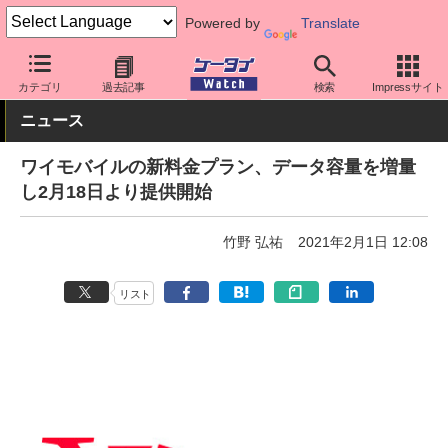
Powered by
Translate
ケータイ Watch
キャリア
ワイモバイル
料金プラン・割引
カテゴリ
過去記事
検索
Impressサイト
ニュース
ワイモバイルの新料金プラン、データ容量を増量
し2月18日より提供開始
竹野 弘祐
2021年2月1日 12:08
リスト