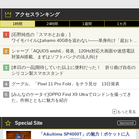
アクセスランキング
1時間
24時間
1週間
1カ月
[石野純也の「スマホとお金」]
ワイモバイルはahamo 40GBを追わない――単身向け「超おトク
割」の安さと1年限定の注意点
シャープ「AQUOS wish6」発表、120Hz対応大画面や迷惑電話
対策AI搭載、まずはソフトバンクの法人向け
[本日の一品]期待していた以上に便利だった！ 折り曲げ自在の
シリコン製スマホスタンド
グーグル、「Pixel 11 Pro Fold」をチラ見せ 13日発表
[みんなのケータイ]OPPO Find X9 Ultraでロンドンを撮ってき
た。作例とともに魅力を紹介
もっと見る
Special Site
「A&ultima SP4000T」の魅力！ポケットに入