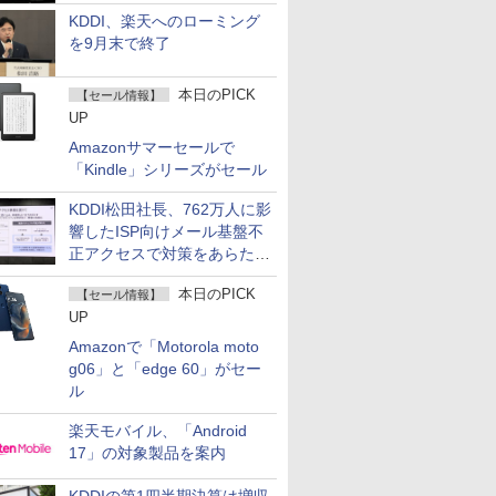
KDDI、楽天へのローミング
を9月末で終了
本日のPICK
【セール情報】
UP
Amazonサマーセールで
「Kindle」シリーズがセール
KDDI松田社長、762万人に影
響したISP向けメール基盤不
正アクセスで対策をあらため
て説明
本日のPICK
【セール情報】
UP
Amazonで「Motorola moto
g06」と「edge 60」がセー
ル
楽天モバイル、「Android
17」の対象製品を案内