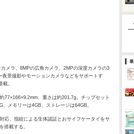
最
カメラ、8MPの広角カメラ、2MPの深度カメラの3
パー夜景撮影やモーションカメラなどをサポートす
搭載。
約77×166×9.2mm、重さは約201.7g。チップセット
 690 5G、メモリーは4GB、ストレージは64GB。
Xに対応、指紋による生体認証とおサイフケータイをサ
hを搭載する。