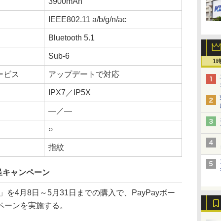
3900mAh
IEEE802.11 a/b/g/n/ac
Bluetooth 5.1
Sub-6
1
ービス
アップデートで対応
IPX7／IP5X
―／―
○
指紋
進呈キャンペーン
G」を4月8日～5月31日までの購入で、PayPayボー
ペーンを実施する。