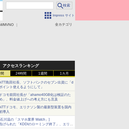
Impress サイト
全カテゴリ
M/MVNO
アクセスランキング
時間
24時間
1週間
1カ月
NTT島田社長、ソフトバンクのセブン出資に「d
ポイント使えるようにして」
ドコモ前田社長が「ahamo40GB化は検証のた
め」、料金値上げへの考え方にも言及
NTTドコモ、エリクソン製の最新型装置を国内
初導入
[石川温の「スマホ業界 Watch」]
告げられた「KDDIのローミング終了」、エリア
マップの落とし穴と楽天モバイルの課題