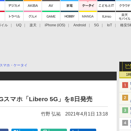
バイル
UQ
楽天
iPhone (iOS)
Android
5G
IoT
格安SI
アクセサリー
業界動向
法人向け
最新技術/その他
スマホ・ケータイ
1
スマホ「Libero 5G」を8日発売
竹野 弘祐
2021年4月1日 13:18