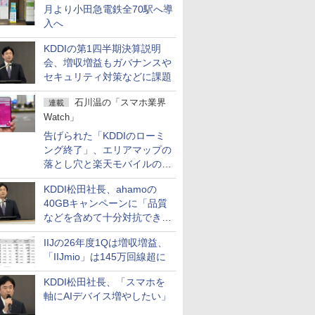
月より小田急電鉄全70駅へ導
入へ
KDDIの第1四半期決算説明
会、増収増益もガバナンスや
セキュリティ対策などに課題
石川温の「スマホ業界
連載
Watch」
告げられた「KDDIのローミ
ング終了」、エリアマップの
落とし穴と楽天モバイルの課
題
KDDI松田社長、ahamoの
40GBキャンペーンに「品質
などを含めて十分対抗でき
る」
IIJの26年度1Qは増収増益、
「IIJmio」は145万回線超に
KDDI松田社長、「スマホを
軸にAIデバイス増やしたい」