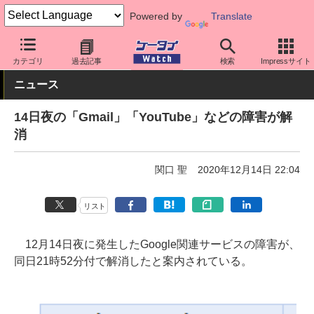
Powered by
Translate
ケータイ Watch
アプリ・サービス
クラウド
カテゴリ
過去記事
検索
Impressサイト
ニュース
14日夜の「Gmail」「YouTube」などの障害が解
消
関口 聖
2020年12月14日 22:04
リスト
12月14日夜に発生したGoogle関連サービスの障害が、
同日21時52分付で解消したと案内されている。