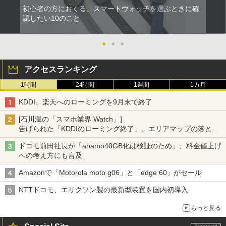
初心者の方におくる、スマートウォッチを選ぶときに確
認したい10のこと
●
●
●
アクセスランキング
1時間
24時間
1週間
1カ月
KDDI、楽天へのローミングを9月末で終了
[石川温の「スマホ業界 Watch」]
告げられた「KDDIのローミング終了」、エリアマップの落とし
穴と楽天モバイルの課題
ドコモ前田社長が「ahamo40GB化は検証のため」、料金値上げ
への考え方にも言及
Amazonで「Motorola moto g06」と「edge 60」がセール
NTTドコモ、エリクソン製の最新型装置を国内初導入
もっと見る