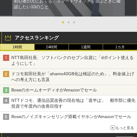
初心者の方におくる、スマートウォッチを選ぶときに確
認したい10のこと
●
●
●
アクセスランキング
1時間
24時間
1週間
1カ月
NTT島田社長、ソフトバンクのセブン出資に「dポイント使える
ようにして」
ドコモ前田社長が「ahamo40GB化は検証のため」、料金値上げ
への考え方にも言及
BoseのホームオーディオがAmazonでセール
NTTドコモ、通信品質改善の現在地は「道半ば」 都市部に優先
投資で年度内の改善目指す
Boseのノイズキャンセリング搭載イヤホンがAmazonでセール
もっと見る