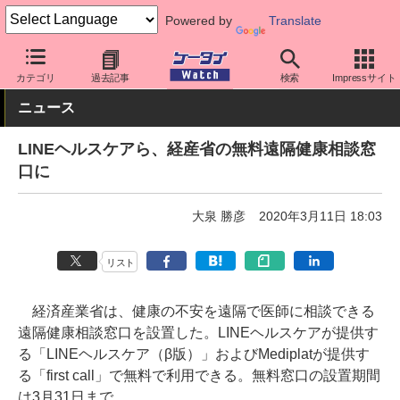
Powered by
Translate
ケータイ Watch
アプリ・サービス
その他
カテゴリ
過去記事
検索
Impressサイト
ニュース
LINEヘルスケアら、経産省の無料遠隔健康相談窓
口に
大泉 勝彦
2020年3月11日 18:03
リスト
経済産業省は、健康の不安を遠隔で医師に相談できる
遠隔健康相談窓口を設置した。LINEヘルスケアが提供す
る「LINEヘルスケア（β版）」およびMediplatが提供す
る「first call」で無料で利用できる。無料窓口の設置期間
は3月31日まで。