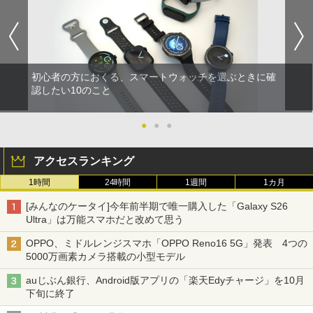
初心者の方におくる、スマートウォッチを選ぶときに確
認したい10のこと
●
●
●
アクセスランキング
1時間
24時間
1週間
1カ月
[みんなのケータイ]今年前半期で唯一購入した「Galaxy S26
Ultra」は万能スマホだと改めて思う
OPPO、ミドルレンジスマホ「OPPO Reno16 5G」発表 4つの
5000万画素カメラ搭載の小型モデル
auじぶん銀行、Android版アプリの「楽天Edyチャージ」を10月
下旬に終了