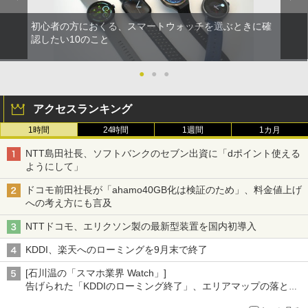
初心者の方におくる、スマートウォッチを選ぶときに確
認したい10のこと
●
●
●
アクセスランキング
1時間
24時間
1週間
1カ月
NTT島田社長、ソフトバンクのセブン出資に「dポイント使える
ようにして」
ドコモ前田社長が「ahamo40GB化は検証のため」、料金値上げ
への考え方にも言及
NTTドコモ、エリクソン製の最新型装置を国内初導入
KDDI、楽天へのローミングを9月末で終了
[石川温の「スマホ業界 Watch」]
告げられた「KDDIのローミング終了」、エリアマップの落とし
穴と楽天モバイルの課題