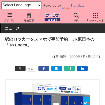
Powered by
Translate
ケータイ Watch
アプリ・サービス
その他
カテゴリ
過去記事
検索
Impressサイト
ニュース
駅のロッカーをスマホで事前予約、JR東日本の
「To Locca」
細田 頌翔
2020年3月4日 12:01
リスト