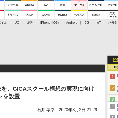
バイル
UQ
楽天
iPhone (iOS)
Android
5G
IoT
格安SI
アクセサリー
業界動向
法人向け
最新技術/その他
1
末を、GIGAスクール構想の実現に向け
ンを設置
石井 孝幸
2020年3月2日 21:29