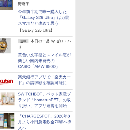
野麻子
今年前半期で唯一購入した
「Galaxy S26 Ultra」は万能
スマホだと改めて思う
【Galaxy S26 Ultra】
本日の一品
by
ゼロ・ハ
連載
リ
黄色い文字盤とスマイル窓が
楽しい国内未発売の
CASIO「AMW-880D」
楽天銀行アプリで「楽天カー
ド」の請求額を確認可能に
SWITCHBOT、ペット家電ブ
ランド「homerunPET」の取
り扱い、アプリ連携を開始
「CHARGESPOT」2026年8
月より小田急電鉄全70駅へ導
入へ