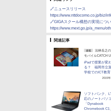
🔗ニュースリリース
https://www.nttdocomo.co.jp/biz/i
🔗GIGAスクール構想の実現につ
https://www.mext.go.jp/a_menu/ot
関連記事
法林岳之の
連載
モバイルCATCH 
iPadで授業が変
る？ 福岡市立
学校でのICT教育
2015
ソフトバンク、L
応のノートパソ
「Dynabook
Chromebook 