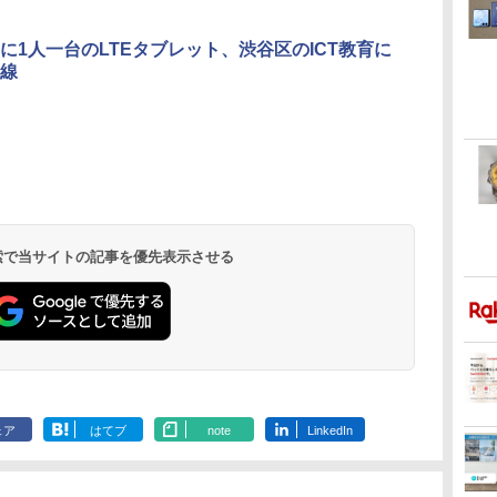
に1人一台のLTEタブレット、渋谷区のICT教育に
線
 検索で当サイトの記事を優先表示させる
ェア
はてブ
note
LinkedIn