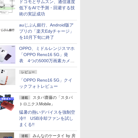
ドコモとサムスン、通信速度
低下をAIで予測・回避する技
術の実証成功
auじぶん銀行、Android版ア
プリの「楽天Edyチャージ」
を10月下旬に終了
OPPO、ミドルレンジスマホ
「OPPO Reno16 5G」発
表 4つの5000万画素カメラ
搭載の小型モデル
レビュー
「OPPO Reno16 5G」クイ
ックフォトレビュー
スタパ齋藤の「スタパ
連載
トロニクスMobile」
猛暑の熱いデバイスを強制空
冷!! USB冷却ファンを試し
まくる!!
みんなのケータイ
by
房
連載