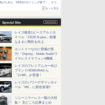
告げられた「KDDIのローミング終了」、エリア
マップの落とし穴と楽天モバイルの課題
もっと見る
Special Site
レイズ鍛造1ピースアルミホ
イール「CE28 N-plus」軽量
なままに剛性を向上
エントリーなのに脅威の実
力!「Osprey」Noble Audioワ
イヤレスイヤフォン4機種を
一気に聴く
レイズのプレミアムカー向け
ブランドHOMURAから
「2×9R」が登場！
レイズのパワーデザインホイ
ール「M6」に新色登場!!
ソニーミラーレス一眼の大特
集！ 見どころ記事まとめ