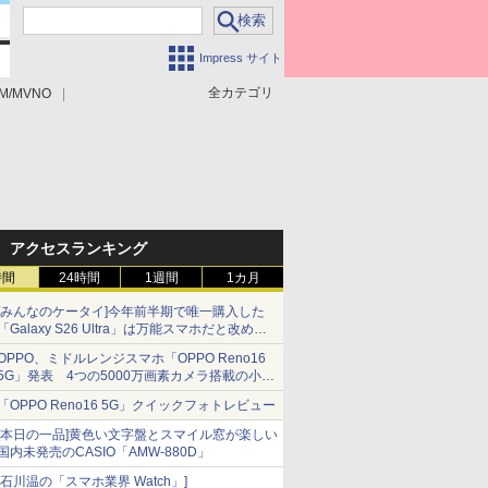
Impress サイト
全カテゴリ
M/MVNO
アクセスランキング
時間
24時間
1週間
1カ月
[みんなのケータイ]今年前半期で唯一購入した
「Galaxy S26 Ultra」は万能スマホだと改めて
思う
OPPO、ミドルレンジスマホ「OPPO Reno16
5G」発表 4つの5000万画素カメラ搭載の小型
モデル
「OPPO Reno16 5G」クイックフォトレビュー
[本日の一品]黄色い文字盤とスマイル窓が楽しい
国内未発売のCASIO「AMW-880D」
[石川温の「スマホ業界 Watch」]