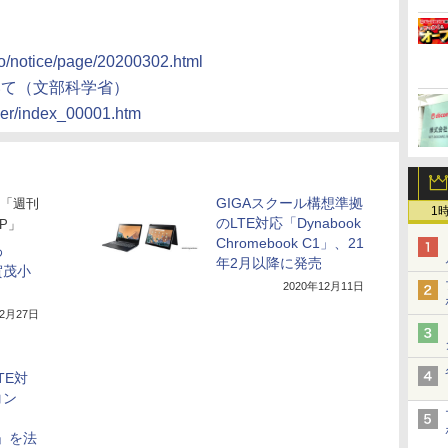
nfo/notice/page/20200302.html
いて（文部科学省）
her/index_00001.htm
GIGAスクール構想準拠
「週刊
1
のLTE対応「Dynabook
UP」
Chromebook C1」、21
わ
年2月以降に発売
賀茂小
2020年12月11日
年2月27日
TE対
コン
C1」を法