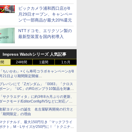
ビックカメラ浦和西口店が8
月29日オープン、キャンペー
ンで一部商品が最大20%還元
NTTドコモ、エリクソン製の
最新型装置を国内初導入
Impress Watchシリーズ 人気記事
時間
24時間
1週間
1カ月
「ちいかわ」×くら寿司コラボキャンペーンが8
月21日より期間限定開催
オリジナルの湯呑みや寿司皿が景品に登場！
プレバンにて「Zガンダム」「0083」「クロス
ボーン」「UC」のRGガンプラ10製品を対象に
した抽選販売が8月10日11時より実施！
「サクラエディタ」に約3年8カ月ぶりの更新、
ダークモード/EditorConfig/IVSなどに対応／複
数の脆弱性に対処したセキュリティアップデー
名駅ヨドバシの誕生 名古屋駅再開発の行方と
ト
「期間限定」の理由
マクドナルド、最大150円引き「マックフライ
ポテト」M・Lサイズが250円に！「トクニナル
ド」キャンペーン