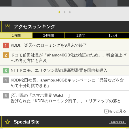
●
●
●
アクセスランキング
1時間
24時間
1週間
1カ月
KDDI、楽天へのローミングを9月末で終了
ドコモ前田社長が「ahamo40GB化は検証のため」、料金値上げ
への考え方にも言及
NTTドコモ、エリクソン製の最新型装置を国内初導入
KDDI松田社長、ahamoの40GBキャンペーンに「品質などを含
めて十分対抗できる」
[石川温の「スマホ業界 Watch」]
告げられた「KDDIのローミング終了」、エリアマップの落とし
穴と楽天モバイルの課題
もっと見る
Special Site