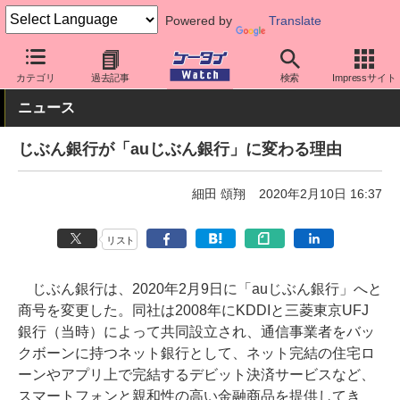
Powered by
Translate
ケータイ Watch
アプリ・サービス
決済/金融
カテゴリ
過去記事
検索
Impressサイト
ニュース
じぶん銀行が「auじぶん銀行」に変わる理由
細田 頌翔
2020年2月10日 16:37
リスト
じぶん銀行は、2020年2月9日に「auじぶん銀行」へと
商号を変更した。同社は2008年にKDDIと三菱東京UFJ
銀行（当時）によって共同設立され、通信事業者をバッ
クボーンに持つネット銀行として、ネット完結の住宅ロ
ーンやアプリ上で完結するデビット決済サービスなど、
スマートフォンと親和性の高い金融商品を提供してき