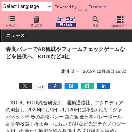
Powered by
Translate
ケータイ Watch
キャリア
au
アプリ・サービス
カテゴリ
過去記事
検索
Impressサイト
ニュース
春高バレーでAR観戦やフォームチェックゲームな
どを提供へ、KDDIなど4社
北川 研斗
2019年12月26日 15:32
リスト
KDDI、KDDI総合研究所、運動通信社、アクロディア
の4社は、2020年1月5日～1月20日に開催される「ジャ
パネット杯 春の高校バレー 第72回全日本バレーボール
高等学校選手権大会」においてARなど先進テクノロジー
を用いた新たな観戦体験を提供する取り組みを実施す