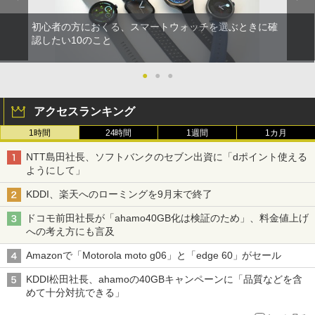
初心者の方におくる、スマートウォッチを選ぶときに確
認したい10のこと
●
●
●
アクセスランキング
1時間
24時間
1週間
1カ月
NTT島田社長、ソフトバンクのセブン出資に「dポイント使える
ようにして」
KDDI、楽天へのローミングを9月末で終了
ドコモ前田社長が「ahamo40GB化は検証のため」、料金値上げ
への考え方にも言及
Amazonで「Motorola moto g06」と「edge 60」がセール
KDDI松田社長、ahamoの40GBキャンペーンに「品質などを含
めて十分対抗できる」