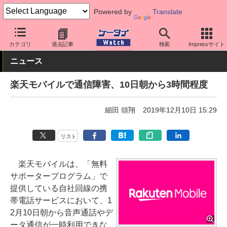
Powered by
Translate
ケータイ Watch
キャリア
楽天
ネットワーク/技術
カテゴリ
過去記事
検索
Impressサイト
ニュース
楽天モバイルで通信障害、10日朝から3時間程度
細田 頌翔
2019年12月10日 15:29
リスト
楽天モバイルは、「無料
サポータープログラム」で
提供している自社回線の携
帯電話サービスにおいて、1
2月10日朝から音声通話やデ
ータ通信が一時利用できな