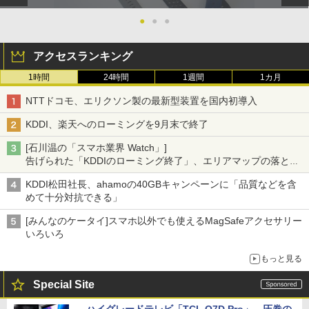
●
●
●
アクセスランキング
1時間
24時間
1週間
1カ月
NTTドコモ、エリクソン製の最新型装置を国内初導入
KDDI、楽天へのローミングを9月末で終了
[石川温の「スマホ業界 Watch」]
告げられた「KDDIのローミング終了」、エリアマップの落とし
穴と楽天モバイルの課題
KDDI松田社長、ahamoの40GBキャンペーンに「品質などを含
めて十分対抗できる」
[みんなのケータイ]スマホ以外でも使えるMagSafeアクセサリー
いろいろ
もっと見る
Special Site
ハイグレードテレビ「TCL Q7D Pro」。圧巻の