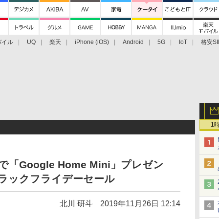
バイル
UQ
楽天
iPhone (iOS)
Android
5G
IoT
格安SI
アクセサリー
業界動向
法人向け
最新技術/その他
1
購入で「Google Home Mini」プレゼン
のブラックフライデーセール
北川 研斗
2019年11月26日 12:14