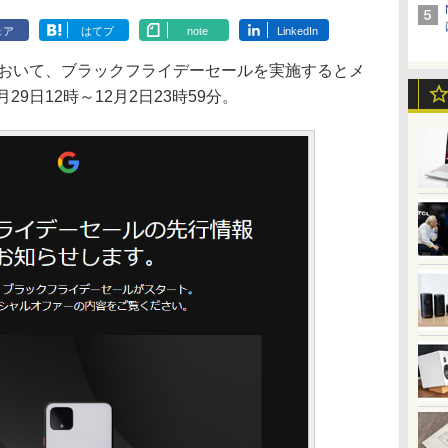
ェア
はてブ
note
LinkedIn
において、ブラックフライデーセールを実施するとメ
9日12時～12月2日23時59分。