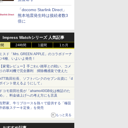
「docomo Starlink Direct」
熊本地震発生時は接続者数3
倍に
Impress Watchシリーズ 人気記事
時間
24時間
1週間
1カ月
ミスド「Mrs. GREEN APPLE」のコラボドーナ
ツ4種、いよいよ発売！
【家電レビュー】手ごわい雑草との戦い、コメ
リの草刈機で完全勝利 掃除機感覚で使えた
NTT島田社長、ソフトバンクのセブン出資に「d
ポイント使えるようにして」
ドコモ前田社長が「ahamo40GB化は検証のた
め」、料金値上げへの考え方にも言及
吉野家、牛リブロースを熱々で提供する「極旨
牛鉄板ステーキ定食」を発売
もっと見る
おすすめ記事