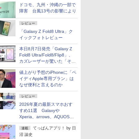
ドコモ、九州・沖縄の一部で
障害 台風13号の影響により
レビュー
「Galaxy Z Fold8 Ultra」ク
イックフォトレビュー
本日8月7日発売「Galaxy Z
Fold8 Ultra/Fold8/Flip8」、
カズレーザーが驚いた「そば
屋のメニュー並みの薄さ」
値上がり予想のiPhoneに「ペ
イディApple専用プラン」は
なぜ便利と言えるのか
レビュー
2026年夏の最新スマホおす
すめ11選 Galaxyや
Xperia、arrows、AQUOSな
ど注目機種の特徴は
てっぱんアプリ！
by
日
連載
沼 諭史