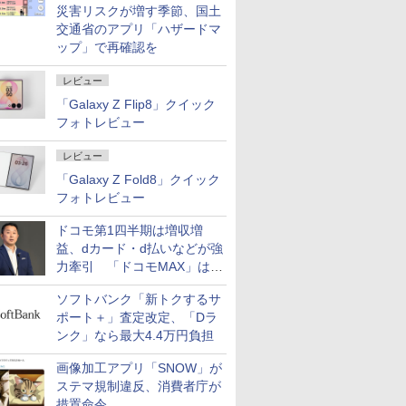
災害リスクが増す季節、国土
交通省のアプリ「ハザードマ
ップ」で再確認を
レビュー
「Galaxy Z Flip8」クイック
フォトレビュー
レビュー
「Galaxy Z Fold8」クイック
フォトレビュー
ドコモ第1四半期は増収増
益、dカード・d払いなどが強
力牽引 「ドコモMAX」は
400万契約突破
ソフトバンク「新トクするサ
ポート＋」査定改定、「Dラ
ンク」なら最大4.4万円負担
画像加工アプリ「SNOW」が
ステマ規制違反、消費者庁が
措置命令