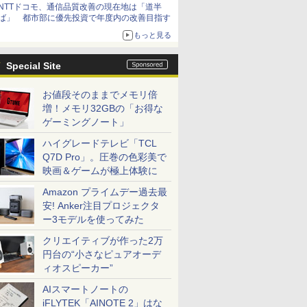
NTTドコモ、通信品質改善の現在地は「道半
ば」 都市部に優先投資で年度内の改善目指す
もっと見る
Special Site
お値段そのままでメモリ倍
増！メモリ32GBの「お得な
ゲーミングノート」
ハイグレードテレビ「TCL
Q7D Pro」。圧巻の色彩美で
映画＆ゲームが極上体験に
Amazon プライムデー過去最
安! Anker注目プロジェクタ
ー3モデルを使ってみた
クリエイティブが作った2万
円台の“小さなピュアオーデ
ィオスピーカー”
AIスマートノートの
iFLYTEK「AINOTE 2」はな