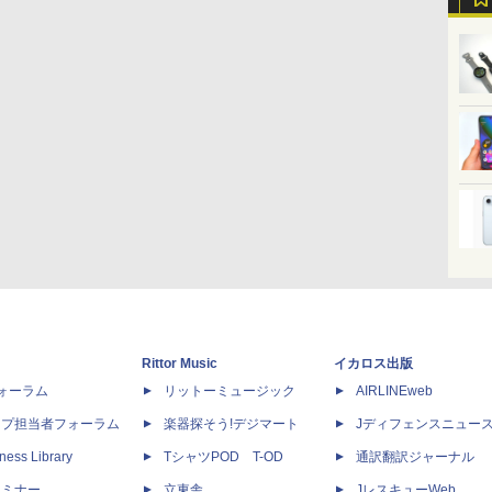
Rittor Music
イカロス出版
dフォーラム
リットーミュージック
AIRLINEweb
ップ担当者フォーラム
楽器探そう!デジマート
Jディフェンスニュー
ness Library
TシャツPOD T-OD
通訳翻訳ジャーナル
セミナー
立東舎
JレスキューWeb