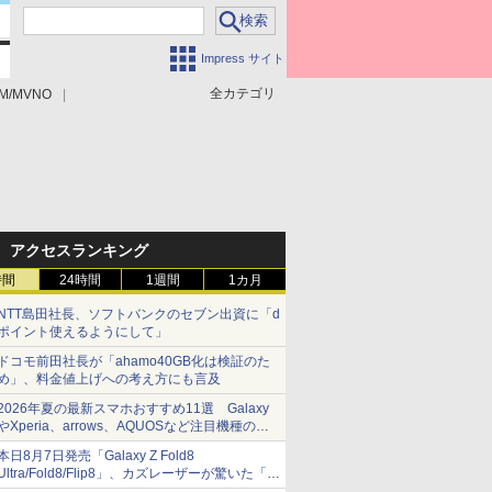
Impress サイト
全カテゴリ
M/MVNO
アクセスランキング
時間
24時間
1週間
1カ月
NTT島田社長、ソフトバンクのセブン出資に「d
ポイント使えるようにして」
ドコモ前田社長が「ahamo40GB化は検証のた
め」、料金値上げへの考え方にも言及
2026年夏の最新スマホおすすめ11選 Galaxy
やXperia、arrows、AQUOSなど注目機種の特
徴は
本日8月7日発売「Galaxy Z Fold8
Ultra/Fold8/Flip8」、カズレーザーが驚いた「そ
ば屋のメニュー並みの薄さ」