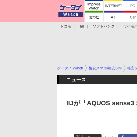
ドコモ
au
ソフトバンク
ワイモ
格安スマホ/SIMフリースマホ
周辺機器/
ケータイ Watch
格安スマホ/格安SIM
格安S
ニュース
IIJが「AQUOS sense