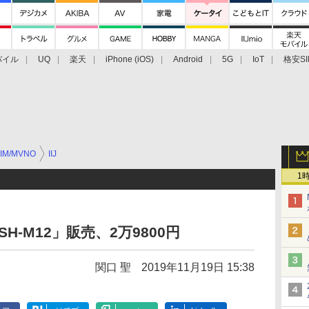
バイル
UQ
楽天
iPhone (iOS)
Android
5G
IoT
格安SI
アクセサリー
業界動向
法人向け
最新技術/その他
IM/MVNO
IIJ
1
3 SH-M12」販売、2万9800円
関口 聖
2019年11月19日 15:38