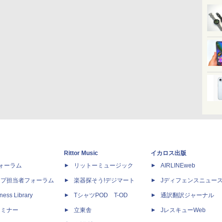
Rittor Music
イカロス出版
dフォーラム
リットーミュージック
AIRLINEweb
ップ担当者フォーラム
楽器探そう!デジマート
Jディフェンスニュー
ness Library
TシャツPOD T-OD
通訳翻訳ジャーナル
セミナー
立東舎
JレスキューWeb