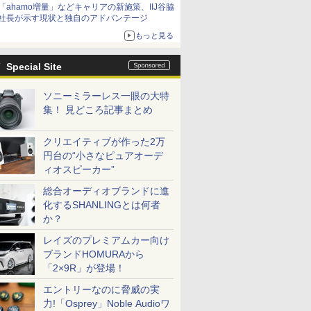
「ahamo増量」などキャリアの新施策、IIJ谷脇
社長が示す現状と独自のアドバンテージ
もっと見る
Special Site
ソニーミラーレス一眼の大特
集！ 見どころ記事まとめ
クリエイティブが作った2万
円台の“小さなピュアオーデ
ィオスピーカー”
総合オーディオブランドに進
化するSHANLINGとは何者
か？
レイズのプレミアムカー向け
ブランドHOMURAから
「2×9R」が登場！
エントリーなのに脅威の実
力!「Osprey」Noble Audioワ