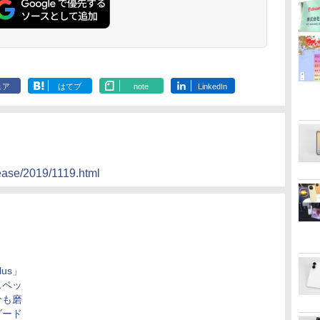
ェア
はてブ
note
LinkedIn
lease/2019/1119.html
plus」
スペッ
分も磨
ダード