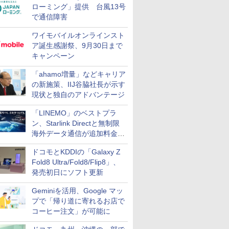
ローミング」提供 台風13号
で通信障害
ワイモバイルオンラインスト
ア誕生感謝祭、9月30日まで
キャンペーン
「ahamo増量」などキャリア
の新施策、IIJ谷脇社長が示す
現状と独自のアドバンテージ
「LINEMO」のベストプラ
ン、Starlink Directと無制限
海外データ通信が追加料金な
しに
ドコモとKDDIの「Galaxy Z
Fold8 Ultra/Fold8/Flip8」、
発売初日にソフト更新
Geminiを活用、Google マッ
プで「帰り道に寄れるお店で
コーヒー注文」が可能に