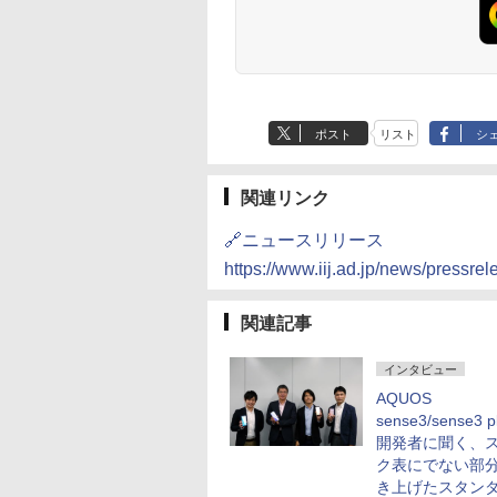
ポスト
リスト
シ
関連リンク
🔗ニュースリリース
https://www.iij.ad.jp/news/pressre
関連記事
インタビュー
AQUOS
sense3/sense3 
開発者に聞く、
ク表にでない部
き上げたスタン