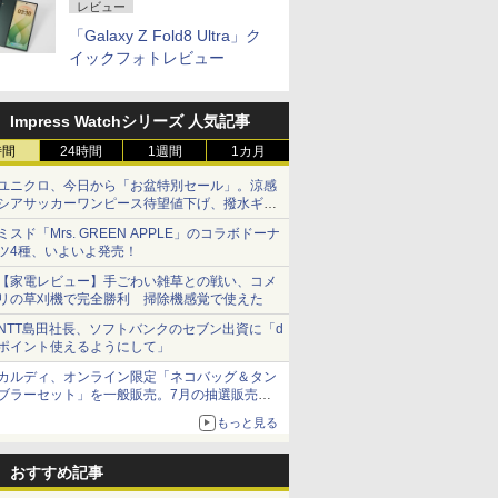
レビュー
「Galaxy Z Fold8 Ultra」ク
イックフォトレビュー
Impress Watchシリーズ 人気記事
時間
24時間
1週間
1カ月
ユニクロ、今日から「お盆特別セール」。涼感
シアサッカーワンピース待望値下げ、撥水ギア
ショーツは1990円に
ミスド「Mrs. GREEN APPLE」のコラボドーナ
ツ4種、いよいよ発売！
【家電レビュー】手ごわい雑草との戦い、コメ
リの草刈機で完全勝利 掃除機感覚で使えた
NTT島田社長、ソフトバンクのセブン出資に「d
ポイント使えるようにして」
カルディ、オンライン限定「ネコバッグ＆タン
ブラーセット」を一般販売。7月の抽選販売の
当選無効分
もっと見る
おすすめ記事