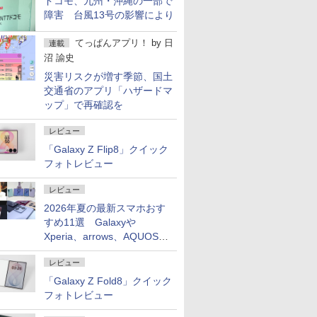
ドコモ、九州・沖縄の一部で
障害 台風13号の影響により
てっぱんアプリ！
by
日
連載
沼 諭史
災害リスクが増す季節、国土
交通省のアプリ「ハザードマ
ップ」で再確認を
レビュー
「Galaxy Z Flip8」クイック
フォトレビュー
レビュー
2026年夏の最新スマホおす
すめ11選 Galaxyや
Xperia、arrows、AQUOSな
ど注目機種の特徴は
レビュー
「Galaxy Z Fold8」クイック
フォトレビュー