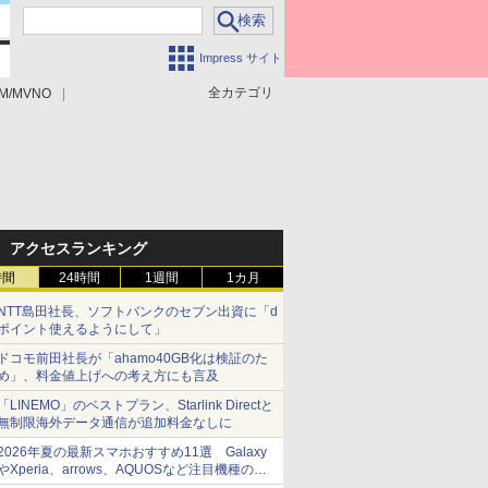
Impress サイト
全カテゴリ
M/MVNO
アクセスランキング
時間
24時間
1週間
1カ月
NTT島田社長、ソフトバンクのセブン出資に「d
ポイント使えるようにして」
ドコモ前田社長が「ahamo40GB化は検証のた
め」、料金値上げへの考え方にも言及
「LINEMO」のベストプラン、Starlink Directと
無制限海外データ通信が追加料金なしに
2026年夏の最新スマホおすすめ11選 Galaxy
やXperia、arrows、AQUOSなど注目機種の特
徴は