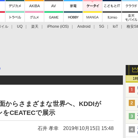
バイル
UQ
楽天
iPhone (iOS)
Android
5G
IoT
格安SI
アクセサリー
業界動向
法人向け
最新技術/その他
9
1
の大画面からさまざまな世界へ、KDDIが
ンをCEATECで展示
石井 孝幸
2019年10月15日 15:48