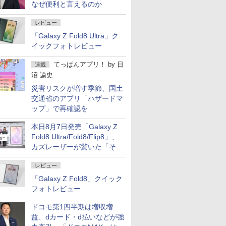
なぜ便利と言えるのか
レビュー
「Galaxy Z Fold8 Ultra」ク
イックフォトレビュー
てっぱんアプリ！
by
日
連載
沼 諭史
災害リスクが増す季節、国土
交通省のアプリ「ハザードマ
ップ」で再確認を
本日8月7日発売「Galaxy Z
Fold8 Ultra/Fold8/Flip8」、
カズレーザーが驚いた「そば
屋のメニュー並みの薄さ」
レビュー
「Galaxy Z Fold8」クイック
フォトレビュー
ドコモ第1四半期は増収増
益、dカード・d払いなどが強