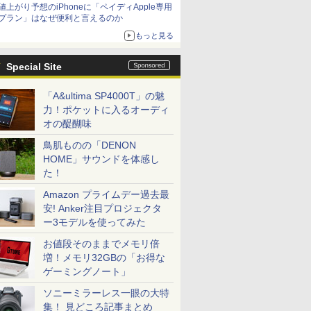
値上がり予想のiPhoneに「ペイディApple専用
プラン」はなぜ便利と言えるのか
もっと見る
Special Site
「A&ultima SP4000T」の魅
力！ポケットに入るオーディ
オの醍醐味
鳥肌ものの「DENON
HOME」サウンドを体感し
た！
Amazon プライムデー過去最
安! Anker注目プロジェクタ
ー3モデルを使ってみた
お値段そのままでメモリ倍
増！メモリ32GBの「お得な
ゲーミングノート」
ソニーミラーレス一眼の大特
集！ 見どころ記事まとめ