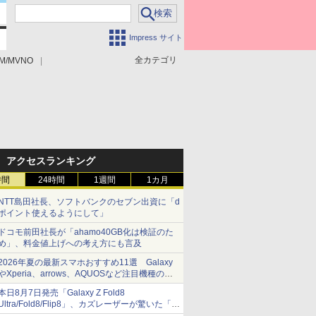
Impress サイト
全カテゴリ
M/MVNO
アクセスランキング
時間
24時間
1週間
1カ月
NTT島田社長、ソフトバンクのセブン出資に「d
ポイント使えるようにして」
ドコモ前田社長が「ahamo40GB化は検証のた
め」、料金値上げへの考え方にも言及
2026年夏の最新スマホおすすめ11選 Galaxy
やXperia、arrows、AQUOSなど注目機種の特
徴は
本日8月7日発売「Galaxy Z Fold8
Ultra/Fold8/Flip8」、カズレーザーが驚いた「そ
ば屋のメニュー並みの薄さ」