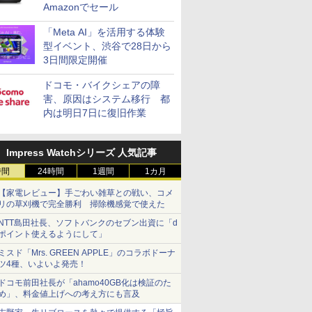
Amazonでセール
「Meta AI」を活用する体験
型イベント、渋谷で28日から
3日間限定開催
ドコモ・バイクシェアの障
害、原因はシステム移行 都
内は明日7日に復旧作業
Impress Watchシリーズ 人気記事
時間
24時間
1週間
1カ月
【家電レビュー】手ごわい雑草との戦い、コメ
リの草刈機で完全勝利 掃除機感覚で使えた
NTT島田社長、ソフトバンクのセブン出資に「d
ポイント使えるようにして」
ミスド「Mrs. GREEN APPLE」のコラボドーナ
ツ4種、いよいよ発売！
ドコモ前田社長が「ahamo40GB化は検証のた
め」、料金値上げへの考え方にも言及