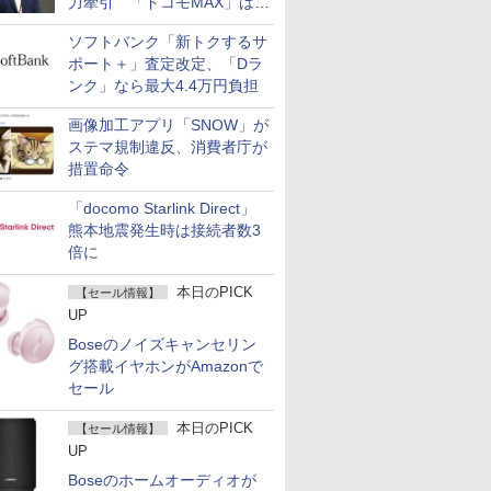
力牽引 「ドコモMAX」は
400万契約突破
ソフトバンク「新トクするサ
ポート＋」査定改定、「Dラ
ンク」なら最大4.4万円負担
画像加工アプリ「SNOW」が
ステマ規制違反、消費者庁が
措置命令
「docomo Starlink Direct」
熊本地震発生時は接続者数3
倍に
本日のPICK
【セール情報】
UP
Boseのノイズキャンセリン
グ搭載イヤホンがAmazonで
セール
本日のPICK
【セール情報】
UP
Boseのホームオーディオが