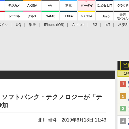
バイル
UQ
楽天
iPhone (iOS)
Android
5G
IoT
格安SI
アクセサリー
業界動向
法人向け
最新技術/その他
1
、ソフトバンク・テクノロジーが「テ
参加
北川 研斗
2019年6月18日 11:43