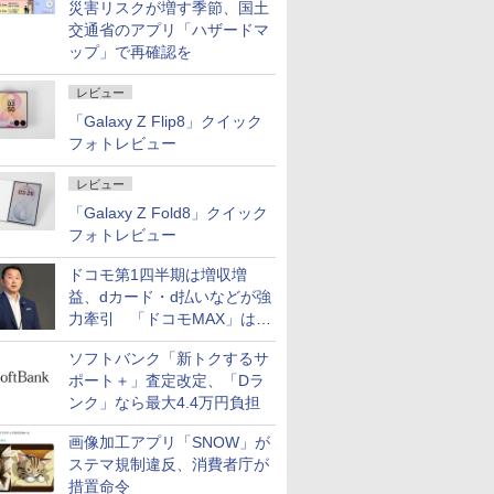
災害リスクが増す季節、国土
交通省のアプリ「ハザードマ
ップ」で再確認を
レビュー
「Galaxy Z Flip8」クイック
フォトレビュー
レビュー
「Galaxy Z Fold8」クイック
フォトレビュー
ドコモ第1四半期は増収増
益、dカード・d払いなどが強
力牽引 「ドコモMAX」は
400万契約突破
ソフトバンク「新トクするサ
ポート＋」査定改定、「Dラ
ンク」なら最大4.4万円負担
画像加工アプリ「SNOW」が
ステマ規制違反、消費者庁が
措置命令