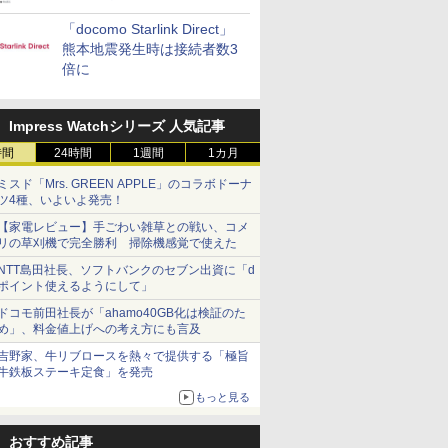
「docomo Starlink Direct」
熊本地震発生時は接続者数3
倍に
Impress Watchシリーズ 人気記事
時間
24時間
1週間
1カ月
ミスド「Mrs. GREEN APPLE」のコラボドーナ
ツ4種、いよいよ発売！
【家電レビュー】手ごわい雑草との戦い、コメ
リの草刈機で完全勝利 掃除機感覚で使えた
NTT島田社長、ソフトバンクのセブン出資に「d
ポイント使えるようにして」
ドコモ前田社長が「ahamo40GB化は検証のた
め」、料金値上げへの考え方にも言及
吉野家、牛リブロースを熱々で提供する「極旨
牛鉄板ステーキ定食」を発売
もっと見る
おすすめ記事