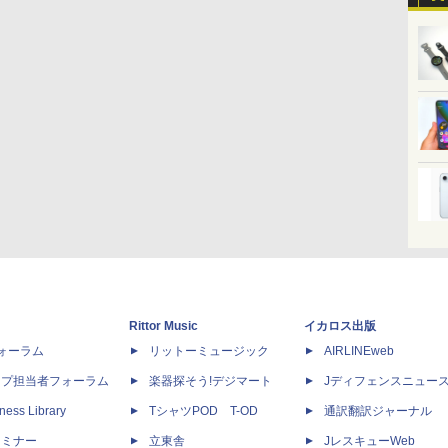
Rittor Music
イカロス出版
dフォーラム
リットーミュージック
AIRLINEweb
ップ担当者フォーラム
楽器探そう!デジマート
Jディフェンスニュー
ness Library
TシャツPOD T-OD
通訳翻訳ジャーナル
セミナー
立東舎
JレスキューWeb