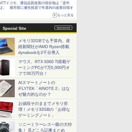
NTTドコモ、通信品質改善の現在地は「道半
ば」 都市部に優先投資で年度内の改善目指す
もっと見る
Special Site
メモリ32GBでも予算内。産
経新聞社がAMD Ryzen搭載
dynabookを2千台導入
マウス、RTX 5060 Ti搭載ゲ
ーミングPCが7万5,000円オ
フで30万円台！
AIスマートノートの
iFLYTEK「AINOTE 2」はな
ぜ魅力的なのか？
お値段そのままでメモリ倍
増！メモリ32GBの「お得な
ゲーミングノート」
ソニーミラーレス一眼の大特
集！ 見どころ記事まとめ