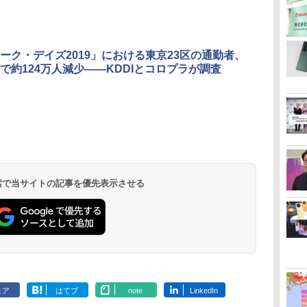
ーク・デイズ2019」における東京23区の通勤者、
で約124万人減少――KDDIとコロプラが調査
 検索で当サイトの記事を優先表示させる
ェア
はてブ
note
LinkedIn