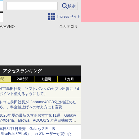
Impress サイト
全カテゴリ
M/MVNO
アクセスランキング
時間
24時間
1週間
1カ月
NTT島田社長、ソフトバンクのセブン出資に「d
ポイント使えるようにして」
ドコモ前田社長が「ahamo40GB化は検証のた
め」、料金値上げへの考え方にも言及
2026年夏の最新スマホおすすめ11選 Galaxy
やXperia、arrows、AQUOSなど注目機種の特
徴は
本日8月7日発売「Galaxy Z Fold8
Ultra/Fold8/Flip8」、カズレーザーが驚いた「そ
ば屋のメニュー並みの薄さ」