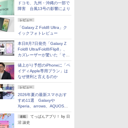
ドコモ、九州・沖縄の一部で
障害 台風13号の影響により
レビュー
「Galaxy Z Fold8 Ultra」ク
イックフォトレビュー
本日8月7日発売「Galaxy Z
Fold8 Ultra/Fold8/Flip8」、
カズレーザーが驚いた「そば
屋のメニュー並みの薄さ」
値上がり予想のiPhoneに「ペ
イディApple専用プラン」は
なぜ便利と言えるのか
レビュー
2026年夏の最新スマホおす
すめ11選 Galaxyや
Xperia、arrows、AQUOSな
ど注目機種の特徴は
てっぱんアプリ！
by
日
連載
沼 諭史