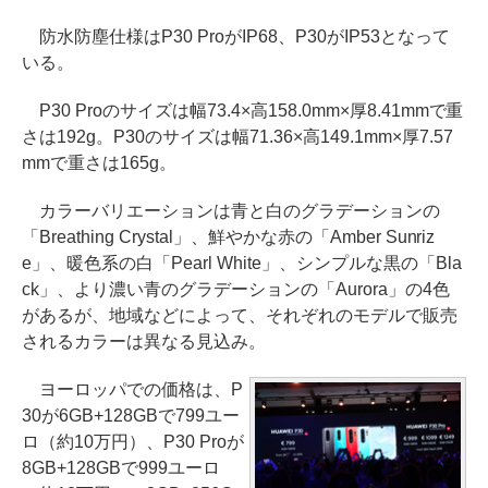
防水防塵仕様はP30 ProがIP68、P30がIP53となって
いる。
P30 Proのサイズは幅73.4×高158.0mm×厚8.41mmで重
さは192g。P30のサイズは幅71.36×高149.1mm×厚7.57
mmで重さは165g。
カラーバリエーションは青と白のグラデーションの
「Breathing Crystal」、鮮やかな赤の「Amber Sunriz
e」、暖色系の白「Pearl White」、シンプルな黒の「Bla
ck」、より濃い青のグラデーションの「Aurora」の4色
があるが、地域などによって、それぞれのモデルで販売
されるカラーは異なる見込み。
ヨーロッパでの価格は、P
30が6GB+128GBで799ユー
ロ（約10万円）、P30 Proが
8GB+128GBで999ユーロ