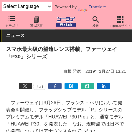
Powered by
Translate
ケータイ Watch
OS
Android
ファーウェイ
カテゴリ
過去記事
検索
Impressサイト
ニュース
スマホ最大級の望遠レンズ搭載、ファーウェイ
「P30」シリーズ
白根 雅彦
2019年3月27日 13:21
リスト
ファーウェイは3月26日、フランス・パリにおいて発
表会を開催し、フラッグシップモデル「P」シリーズの
プレミアムモデル「HUAWEI P30 Pro」と、通常モデル
「HUAWEI P30」を発表した。なお、現時点では日本で
の発売についてはアナウンスされていない。