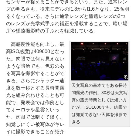
センサーが捉えることができるという。また、通常レン
ズの明るさも、従来モデルのf1.8からf1.6となり、25％明
るくなっている。さらに通常レンズと望遠レンズの2つ
のレンズが光学式手ぶれ補正を搭載することで、暗い場
所や望遠撮影時の手ぶれを軽減している。
高感度性能も向上し、最
高ISO感度は409600となっ
た。肉眼では何も見えない
ような暗所でも、色彩のあ
る写真を撮影することがで
きる。さらにシャッター速
天文写真の基本でもある長時
度を数十秒とする長時間露
間露光の作例。30秒は天文写
光を組み合わせることも可
真の露光時間としては短い方
能で、発表会では作例とし
だが、ISO1600でも、肉眼で
てオーロラや星雲といっ
は知覚できない天体を撮影で
た、肉眼では暗くて淡く、
きる
知覚しにくい被写体がキレ
イに撮影できることが紹介