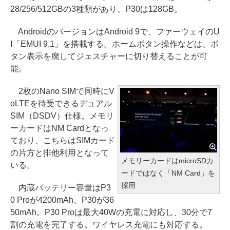
28/256/512GBの3種類があり、P30は128GB。
AndroidのバージョンはAndroid 9で、ファーウェイのU
I「EMUI 9.1」を搭載する。ホームボタン操作などは、ボ
タン表示を廃してジェスチャーに切り替えることが可
能。
2枚のNano SIMで同時にV
oLTEを待受できるデュアル
SIM（DSDV）仕様。メモリ
ーカードはNM Cardとなっ
ており、こちらはSIMカード
の片方と排他利用となって
メモリーカードはmicroSDカ
いる。
ードではなく「NM Card」を
採用
内蔵バッテリー容量はP3
0 Proが4200mAh、P30が36
50mAh。P30 Proは最大40Wの充電に対応し、30分で7
割の充電を完了する。ワイヤレス充電にも対応する。