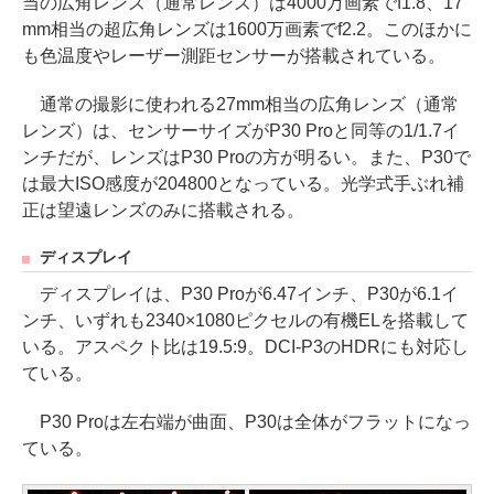
当の広角レンズ（通常レンズ）は4000万画素でf1.8、17
mm相当の超広角レンズは1600万画素でf2.2。このほかに
も色温度やレーザー測距センサーが搭載されている。
通常の撮影に使われる27mm相当の広角レンズ（通常
レンズ）は、センサーサイズがP30 Proと同等の1/1.7イ
ンチだが、レンズはP30 Proの方が明るい。また、P30で
は最大ISO感度が204800となっている。光学式手ぶれ補
正は望遠レンズのみに搭載される。
ディスプレイ
ディスプレイは、P30 Proが6.47インチ、P30が6.1イ
ンチ、いずれも2340×1080ピクセルの有機ELを搭載して
いる。アスペクト比は19.5:9。DCI-P3のHDRにも対応し
ている。
P30 Proは左右端が曲面、P30は全体がフラットになっ
ている。