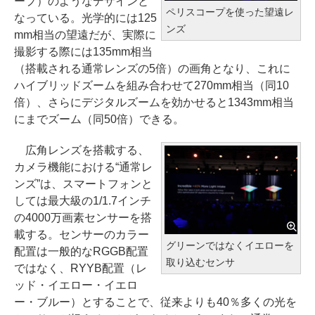
ープ）のようなデザインと
ペリスコープを使った望遠レ
なっている。光学的には125
ンズ
mm相当の望遠だが、実際に
撮影する際には135mm相当
（搭載される通常レンズの5倍）の画角となり、これに
ハイブリッドズームを組み合わせて270mm相当（同10
倍）、さらにデジタルズームを効かせると1343mm相当
にまでズーム（同50倍）できる。
広角レンズを搭載する、
カメラ機能における“通常レ
ンズ”は、スマートフォンと
しては最大級の1/1.7インチ
の4000万画素センサーを搭
載する。センサーのカラー
グリーンではなくイエローを
配置は一般的なRGGB配置
取り込むセンサ
ではなく、RYYB配置（レ
ッド・イエロー・イエロ
ー・ブルー）とすることで、従来よりも40％多くの光を