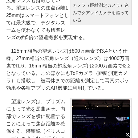
広角レンズも搭載してい
カメラ（距離測定カメラ）込
る。望遠レンズの焦点距離1
みでクアッドカメラを謳って
25mmはスマートフォンとし
いる
ては最大級で、デジタルズ
ームを使わなくても標準レ
ンズの約5倍の望遠撮影を実現する。
125mm相当の望遠レンズは800万画素でf3.4という仕
様。27mm相当の広角レンズ（通常レンズ）は4000万画
素でf1.6、16mm相当の超広角レンズは2000万画素でf2.2
となっている。このほかにもToFカメラ（距離測定カメ
ラ）も搭載し、被写体までの距離を測定して写真のボケ
効果や各種アプリのAR機能に利用している。
望遠レンズは、プリズム
によって光を屈曲させ、内
部でレンズを横に配置する
ことによって焦点距離を確
保する、潜望鏡（ペリスコ