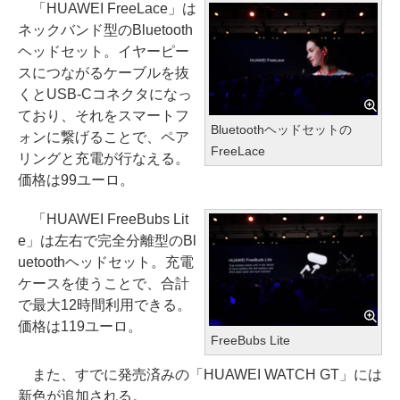
「HUAWEI FreeLace」は
ネックバンド型のBluetooth
ヘッドセット。イヤーピー
スにつながるケーブルを抜
くとUSB-Cコネクタになっ
ており、それをスマートフ
Bluetoothヘッドセットの
ォンに繋げることで、ペア
FreeLace
リングと充電が行なえる。
価格は99ユーロ。
「HUAWEI FreeBubs Lit
e」は左右で完全分離型のBl
uetoothヘッドセット。充電
ケースを使うことで、合計
で最大12時間利用できる。
価格は119ユーロ。
FreeBubs Lite
また、すでに発売済みの「HUAWEI WATCH GT」には
新色が追加される。