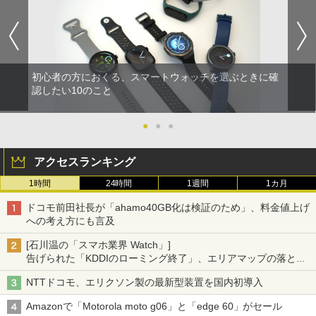
初心者の方におくる、スマートウォッチを選ぶときに確
認したい10のこと
●
●
●
アクセスランキング
1時間
24時間
1週間
1カ月
ドコモ前田社長が「ahamo40GB化は検証のため」、料金値上げ
への考え方にも言及
[石川温の「スマホ業界 Watch」]
告げられた「KDDIのローミング終了」、エリアマップの落とし
穴と楽天モバイルの課題
NTTドコモ、エリクソン製の最新型装置を国内初導入
Amazonで「Motorola moto g06」と「edge 60」がセール