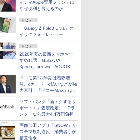
イディApple専用プラン」は
なぜ便利と言えるのか
レビュー
「Galaxy Z Fold8 Ultra」ク
イックフォトレビュー
レビュー
2026年夏の最新スマホおす
すめ11選 Galaxyや
Xperia、arrows、AQUOSな
ど注目機種の特徴は
ドコモ第1四半期は増収増
益、dカード・d払いなどが強
力牽引 「ドコモMAX」は
400万契約突破
ソフトバンク「新トクするサ
ポート＋」査定改定、「Dラ
ンク」なら最大4.4万円負担
画像加工アプリ「SNOW」が
ステマ規制違反、消費者庁が
措置命令