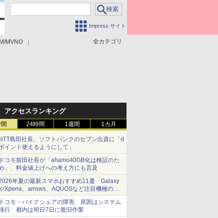
Impress サイト
全カテゴリ
M/MVNO
アクセスランキング
時間
24時間
1週間
1カ月
NTT島田社長、ソフトバンクのセブン出資に「d
ポイント使えるようにして」
ドコモ前田社長が「ahamo40GB化は検証のた
め」、料金値上げへの考え方にも言及
2026年夏の最新スマホおすすめ11選 Galaxy
やXperia、arrows、AQUOSなど注目機種の特
徴は
ドコモ・バイクシェアの障害、原因はシステム
移行 都内は明日7日に復旧作業