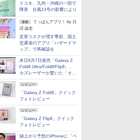
ドコモ、九州・沖縄の一部で
障害 台風13号の影響により
てっぱんアプリ！
by
日
連載
沼 諭史
災害リスクが増す季節、国土
交通省のアプリ「ハザードマ
ップ」で再確認を
本日8月7日発売「Galaxy Z
Fold8 Ultra/Fold8/Flip8」、
カズレーザーが驚いた「そば
屋のメニュー並みの薄さ」
レビュー
「Galaxy Z Fold8」クイック
フォトレビュー
レビュー
「Galaxy Z Flip8」クイック
フォトレビュー
値上がり予想のiPhoneに「ペ