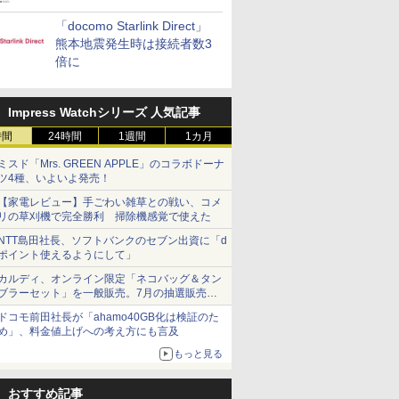
「docomo Starlink Direct」
熊本地震発生時は接続者数3
倍に
Impress Watchシリーズ 人気記事
時間
24時間
1週間
1カ月
ミスド「Mrs. GREEN APPLE」のコラボドーナ
ツ4種、いよいよ発売！
【家電レビュー】手ごわい雑草との戦い、コメ
リの草刈機で完全勝利 掃除機感覚で使えた
NTT島田社長、ソフトバンクのセブン出資に「d
ポイント使えるようにして」
カルディ、オンライン限定「ネコバッグ＆タン
ブラーセット」を一般販売。7月の抽選販売の
当選無効分
ドコモ前田社長が「ahamo40GB化は検証のた
め」、料金値上げへの考え方にも言及
もっと見る
おすすめ記事