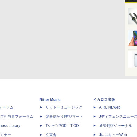
Rittor Music
イカロス出版
dフォーラム
リットーミュージック
AIRLINEweb
ップ担当者フォーラム
楽器探そう!デジマート
Jディフェンスニュー
ness Library
TシャツPOD T-OD
通訳翻訳ジャーナル
セミナー
立東舎
JレスキューWeb