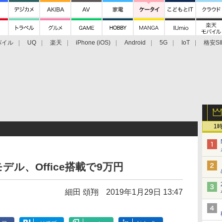
バイル
UQ
楽天
iPhone (iOS)
Android
5G
IoT
格安SI
アクセサリー
業界動向
法人向け
最新技術/その他
1
Eモデル、Office搭載で9万円
細田 頌翔
2019年1月29日 13:47