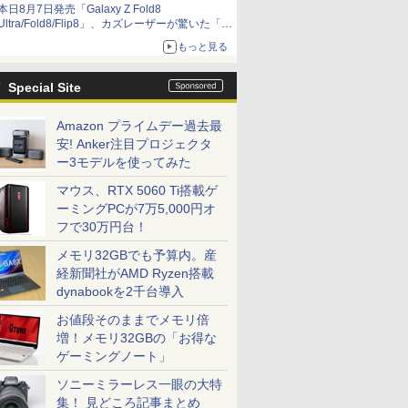
本日8月7日発売「Galaxy Z Fold8
Ultra/Fold8/Flip8」、カズレーザーが驚いた「そ
ば屋のメニュー並みの薄さ」
もっと見る
Special Site
Amazon プライムデー過去最
安! Anker注目プロジェクタ
ー3モデルを使ってみた
マウス、RTX 5060 Ti搭載ゲ
ーミングPCが7万5,000円オ
フで30万円台！
メモリ32GBでも予算内。産
経新聞社がAMD Ryzen搭載
dynabookを2千台導入
お値段そのままでメモリ倍
増！メモリ32GBの「お得な
ゲーミングノート」
ソニーミラーレス一眼の大特
集！ 見どころ記事まとめ