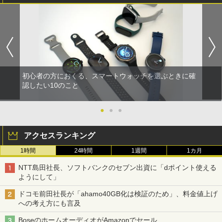
初心者の方におくる、スマートウォッチを選ぶときに確
認したい10のこと
●
●
●
アクセスランキング
1時間
24時間
1週間
1カ月
NTT島田社長、ソフトバンクのセブン出資に「dポイント使える
ようにして」
ドコモ前田社長が「ahamo40GB化は検証のため」、料金値上げ
への考え方にも言及
BoseのホームオーディオがAmazonでセール