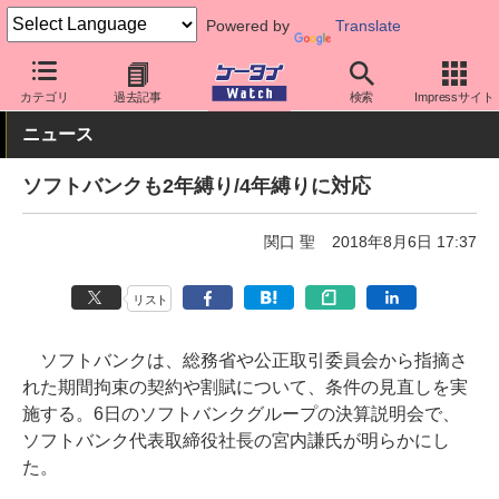
Powered by
Translate
ケータイ Watch
キャリア
ソフトバンク
キーパーソン
カテゴリ
過去記事
検索
Impressサイト
ニュース
ソフトバンクも2年縛り/4年縛りに対応
関口 聖
2018年8月6日 17:37
リスト
ソフトバンクは、総務省や公正取引委員会から指摘さ
れた期間拘束の契約や割賦について、条件の見直しを実
施する。6日のソフトバンクグループの決算説明会で、
ソフトバンク代表取締役社長の宮内謙氏が明らかにし
た。