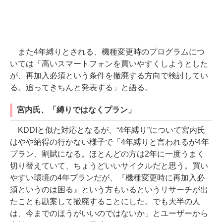
また4年縛りとされる、機種変更時のプログラムにつ
いては「高いスマートフォンを買いやすくしようとした
が、再加入必須という条件を撤廃する方向で検討してい
る。追ってきちんと発表する」と語る。
宮内氏、「縛りではなくプラン」
KDDIと似た対応となるが、“4年縛り”について宮内氏
はやや納得の行かない様子で「4年縛りと言われるが4年
プラン、割賦になる。ほとんどの方は2年に一度うまく
切り替えていて、ちょうどいいサイクルだと思う。買い
やすい環境の4年プランだが、『機種変更時に再加入必
須というのは困る』という方もいるというリサーチが出
たことも勘案して撤廃することにした。でも大半の人
は、今までのほうがいいのではないか」とユーザーから