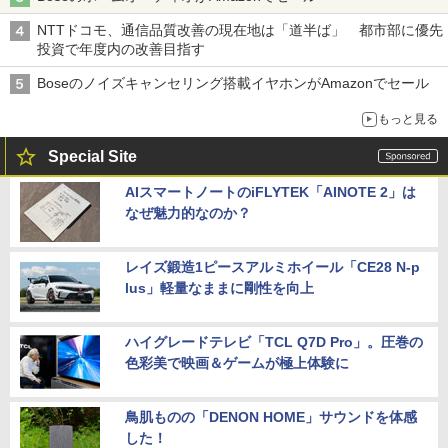
NTTドコモ、通信品質改善の現在地は「道半ば」 都市部に優先
投資で年度内の改善目指す
Boseのノイズキャンセリング搭載イヤホンがAmazonでセール
もっと見る
Special Site
AIスマートノートのiFLYTEK「AINOTE 2」は
なぜ魅力的なのか？
レイズ鍛造1ピースアルミホイール「CE28 N-p
lus」軽量なままに剛性を向上
ハイグレードテレビ「TCL Q7D Pro」。圧巻の
色彩美で映画＆ゲームが極上体験に
鳥肌ものの「DENON HOME」サウンドを体感
した！