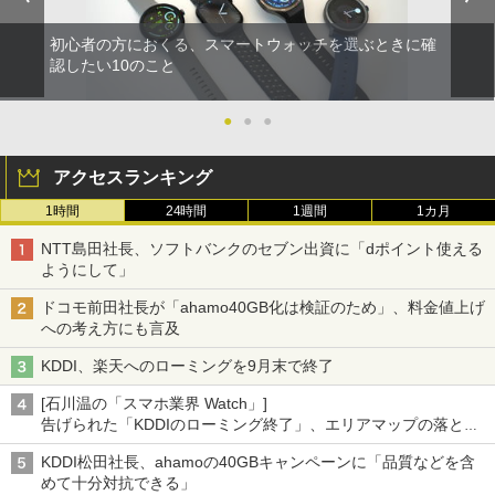
初心者の方におくる、スマートウォッチを選ぶときに確
認したい10のこと
●
●
●
アクセスランキング
1時間
24時間
1週間
1カ月
NTT島田社長、ソフトバンクのセブン出資に「dポイント使える
ようにして」
ドコモ前田社長が「ahamo40GB化は検証のため」、料金値上げ
への考え方にも言及
KDDI、楽天へのローミングを9月末で終了
[石川温の「スマホ業界 Watch」]
告げられた「KDDIのローミング終了」、エリアマップの落とし
穴と楽天モバイルの課題
KDDI松田社長、ahamoの40GBキャンペーンに「品質などを含
めて十分対抗できる」