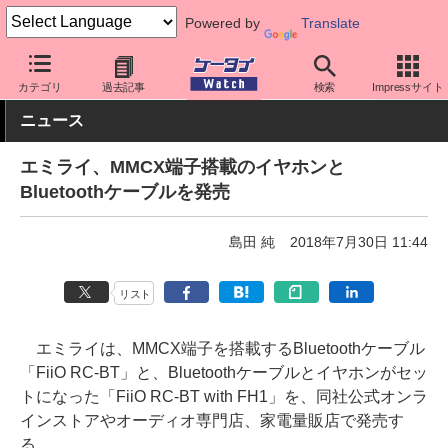
Powered by
Translate
ケータイ Watch
周辺機器/アクセサリー
オーディオ
カテゴリ
過去記事
検索
Impressサイト
ニュース
エミライ、MMCX端子搭載のイヤホンと
Bluetoothケーブルを発売
島田 純
2018年7月30日 11:44
リスト
エミライは、MMCX端子を搭載するBluetoothケーブル
「FiiO RC-BT」と、Bluetoothケーブルとイヤホンがセッ
トになった「FiiO RC-BT with FH1」を、同社公式オンラ
インストアやオーディオ専門店、家電量販店で発売す
る。