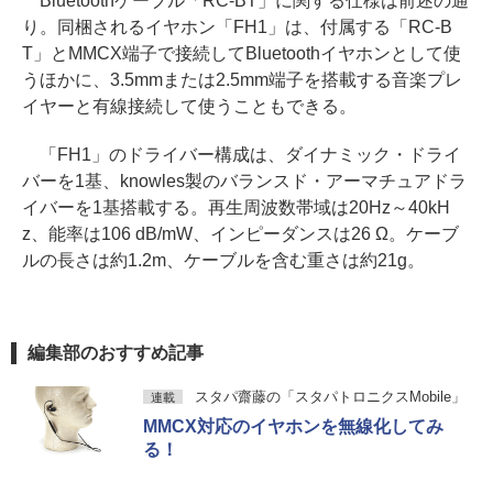
Bluetoothケーブル「RC-BT」に関する仕様は前述の通
り。同梱されるイヤホン「FH1」は、付属する「RC-B
T」とMMCX端子で接続してBluetoothイヤホンとして使
うほかに、3.5mmまたは2.5mm端子を搭載する音楽プレ
イヤーと有線接続して使うこともできる。
「FH1」のドライバー構成は、ダイナミック・ドライ
バーを1基、knowles製のバランスド・アーマチュアドラ
イバーを1基搭載する。再生周波数帯域は20Hz～40kH
z、能率は106 dB/mW、インピーダンスは26 Ω。ケーブ
ルの長さは約1.2m、ケーブルを含む重さは約21g。
編集部のおすすめ記事
スタパ齋藤の「スタパトロニクスMobile」
連載
MMCX対応のイヤホンを無線化してみ
る！